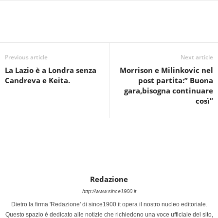
Previous article
Next article
La Lazio è a Londra senza
Morrison e Milinkovic nel
Candreva e Keita.
post partita:” Buona
gara,bisogna continuare
così”
Redazione
http://www.since1900.it
Dietro la firma 'Redazione' di since1900.it opera il nostro nucleo editoriale.
Questo spazio è dedicato alle notizie che richiedono una voce ufficiale del sito,