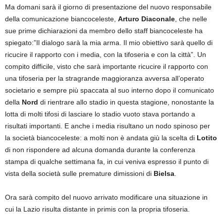
Ma domani sarà il giorno di presentazione del nuovo responsabile
della comunicazione biancoceleste,
Arturo Diaconale
, che nelle
sue prime dichiarazioni da membro dello staff biancoceleste ha
spiegato:”Il dialogo sarà la mia arma. Il mio obiettivo sarà quello di
ricucire il rapporto con i media, con la tifoseria e con la città”. Un
compito difficile, visto che sarà importante ricucire il rapporto con
una tifoseria per la stragrande maggioranza avversa all’operato
societario e sempre più spaccata al suo interno dopo il comunicato
della
Nord
di rientrare allo stadio in questa stagione, nonostante la
lotta di molti tifosi di lasciare lo stadio vuoto stava portando a
risultati importanti. E anche i media risultano un nodo spinoso per
la società biancoceleste: a molti non è andata giù la scelta di
Lotito
di non rispondere ad alcuna domanda durante la conferenza
stampa di qualche settimana fa, in cui veniva espresso il punto di
vista della società sulle premature dimissioni di
Bielsa
.
Ora sarà compito del nuovo arrivato modificare una situazione in
cui la Lazio risulta distante in primis con la propria tifoseria.