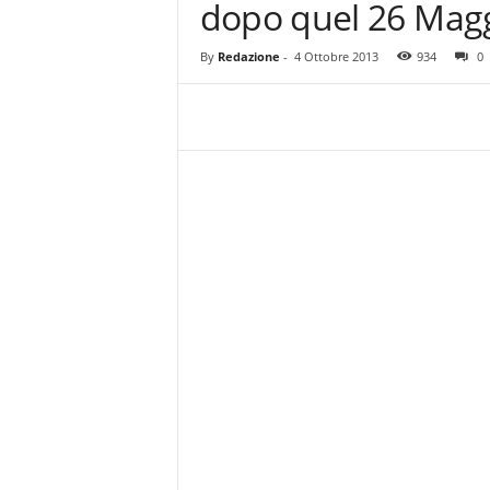
dopo quel 26 Magg
z
i
e
By
Redazione
-
4 Ottobre 2013
934
0
s
s
L
a
z
i
o