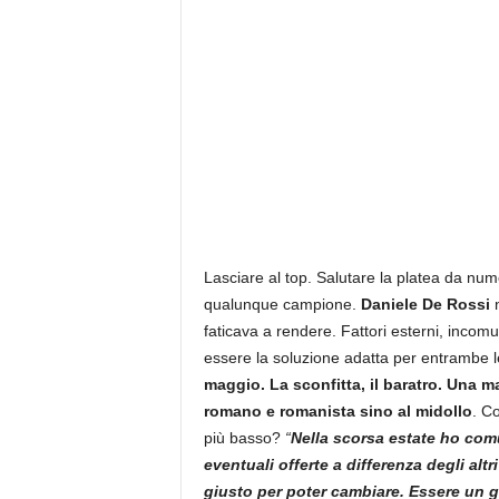
Lasciare al top. Salutare la platea da nu
qualunque campione.
Daniele De Rossi
n
faticava a rendere. Fattori esterni, incomun
essere la soluzione adatta per entrambe le
maggio. La sconfitta, il baratro. Una m
romano e romanista sino al midollo
. C
più basso?
“
Nella scorsa estate ho comu
eventuali offerte a differenza degli al
giusto per poter cambiare. Essere un g