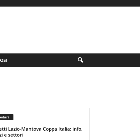
FOSI
olari
ietti Lazio-Mantova Coppa Italia: info,
i e settori