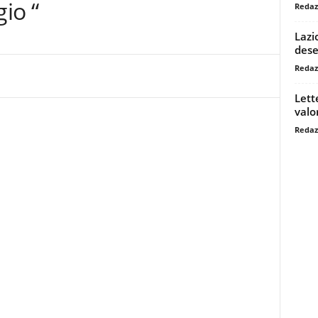
io “
Redaz
Lazi
dese
Redaz
Lett
valo
Redaz