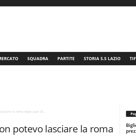
MERCATO
SQUADRA
PARTITE
STORIA S.S LAZIO
TI
lasciare la roma dopo quel 26...
Pop
Bigl
Non potevo lasciare la roma
prezz