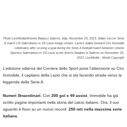
Photo LiveMedia/Antonio Balasco Salerno, Italy, November 25, 2023, Italian soccer Serie
A match US Salernitana vs SS Lazio Image shows: Lazio’s Italian forward Ciro Immobile
celebrates after scoring a goal during the Serie A football match between Unione
Sportiva Salernitana vs SS Lazio at the Arechi Stadium in Salerno on November 25,
2023. LiveMedia - World Copyright
L’edizione odierna del Corriere dello Sport pone l’attenzione su Ciro
Immobile, il capitano della Lazio che si sta facendo strada verso la
leggenda della Serie A.
Numeri Straordinari:
Con
200 gol e 49 assist
, Immobile ha già
scritto pagine importanti nella storia del calcio italiano. Ora, il suo
sguardo è fisso su un nuovo record:
250 reti nella massima serie
italiana
.