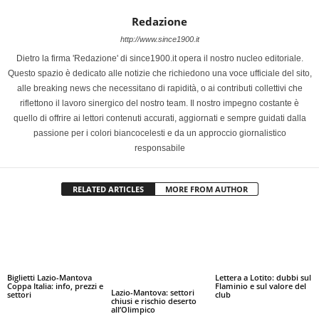
Redazione
http://www.since1900.it
Dietro la firma 'Redazione' di since1900.it opera il nostro nucleo editoriale.
Questo spazio è dedicato alle notizie che richiedono una voce ufficiale del sito,
alle breaking news che necessitano di rapidità, o ai contributi collettivi che
riflettono il lavoro sinergico del nostro team. Il nostro impegno costante è
quello di offrire ai lettori contenuti accurati, aggiornati e sempre guidati dalla
passione per i colori biancocelesti e da un approccio giornalistico
responsabile
RELATED ARTICLES
MORE FROM AUTHOR
Biglietti Lazio-Mantova
Lettera a Lotito: dubbi sul
Coppa Italia: info, prezzi e
Flaminio e sul valore del
Lazio-Mantova: settori
settori
club
chiusi e rischio deserto
all’Olimpico