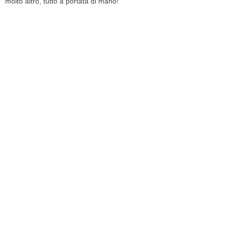
molto altro, tutto a portata di mano!