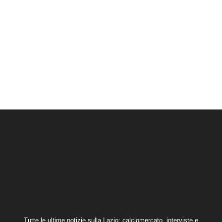
Tutte le ultime notizie sulla Lazio: calciomercato, interviste e