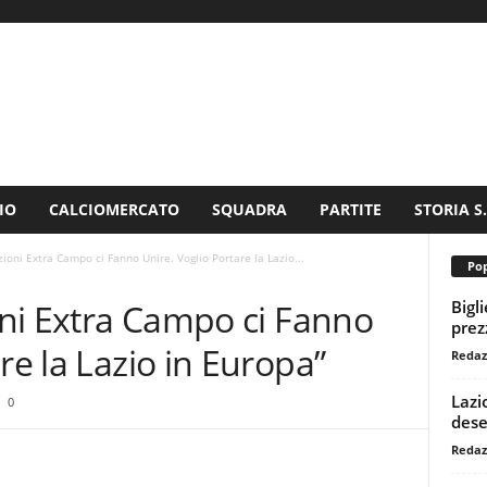
IO
CALCIOMERCATO
SQUADRA
PARTITE
STORIA S
uazioni Extra Campo ci Fanno Unire. Voglio Portare la Lazio...
Pop
Bigl
zioni Extra Campo ci Fanno
prezz
re la Lazio in Europa”
Redaz
Lazi
0
dese
Redaz