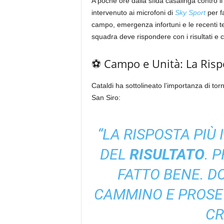
A poche ore dalla sfida casalinga contro i
intervenuto ai microfoni di
Sky Sport
per fa
campo, emergenza infortuni e le recenti te
squadra deve rispondere con i risultati e c
⚽ Campo e Unità: La Rispo
Cataldi ha sottolineato l’importanza di tor
San Siro:
“LA RISPOSTA PIÙ
DEL
RISULTATO
. 
FATTO BENE. D
CAMMINO E PROSEG
CR