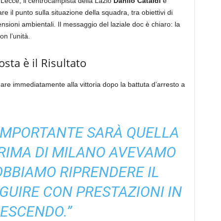
l Lecce, il centrocampista della Lazio
Danilo Cataldi
è
re il punto sulla situazione della squadra, tra obiettivi di
nsioni ambientali. Il messaggio del laziale doc è chiaro: la
on l’unità.
sta è il Risultato
nare immediatamente alla vittoria dopo la battuta d’arresto a
 IMPORTANTE SARÀ QUELLA
PRIMA DI MILANO AVEVAMO
OBBIAMO RIPRENDERE IL
UIRE CON PRESTAZIONI IN
ESCENDO.”