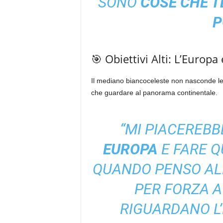
SONO
COSE CHE T
P
🎯 Obiettivi Alti: L’Europa 
Il mediano biancoceleste non nasconde le
che guardare al panorama continentale.
“MI PIACEREB
EUROPA
E FARE Q
QUANDO PENSO ALL
PER FORZA A
RIGUARDANO L’