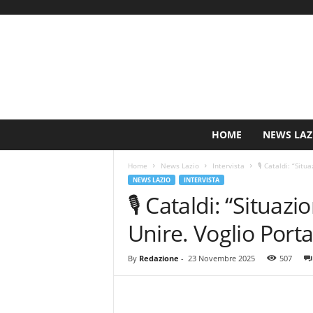
S
HOME
NEWS LAZ
i
n
Home
News Lazio
Intervista
🎙️ Cataldi: “Sit
c
NEWS LAZIO
INTERVISTA
e
🎙️ Cataldi: “Situa
1
9
Unire. Voglio Porta
0
0
N
By
Redazione
-
23 Novembre 2025
507
o
t
i