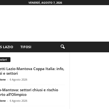
VENERDÌ, AGOSTO 7, 2026
.S LAZIO
TIFOSI
olari
ietti Lazio-Mantova Coppa Italia: info,
i e settori
ione
-
6 Agosto 2026
o-Mantova: settori chiusi e rischio
rto all’Olimpico
ione
-
6 Agosto 2026