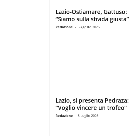
z
i
Lazio-Ostiamare, Gattuso:
e
“Siamo sulla strada giusta”
s
Redazione
-
5 Agosto 2026
s
L
a
z
i
o
Lazio, si presenta Pedraza:
“Voglio vincere un trofeo”
Redazione
-
3 Luglio 2026