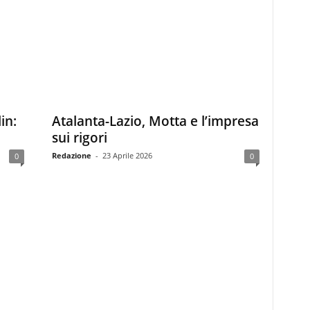
in:
Atalanta-Lazio, Motta e l’impresa
sui rigori
Redazione
-
23 Aprile 2026
0
0