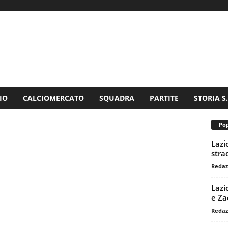
IO
CALCIOMERCATO
SQUADRA
PARTITE
STORIA S
Pop
Lazi
stra
Redaz
Lazi
e Za
Redaz