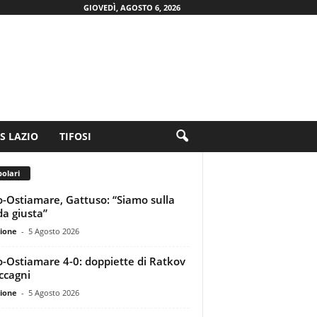
GIOVEDÌ, AGOSTO 6, 2026
.S LAZIO
TIFOSI
olari
o-Ostiamare, Gattuso: “Siamo sulla
da giusta”
ione
-
5 Agosto 2026
o-Ostiamare 4-0: doppiette di Ratkov
ccagni
ione
-
5 Agosto 2026