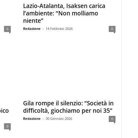
Lazio-Atalanta, Isaksen carica
l’ambiente: “Non molliamo
niente”
Redazione
-
14 Febbraio 2026
0
0
Gila rompe il silenzio: “Società in
pico
difficoltà, giochiamo per noi 35”
Redazione
-
30 Gennaio 2026
0
0