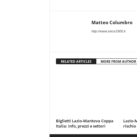
Matteo Columbro
http://www.since1900.it
RELATED ARTICLES
MORE FROM AUTHOR
Biglietti Lazio-Mantova Coppa
Lazio-M
Italia: info, prezzi e settori
rischio