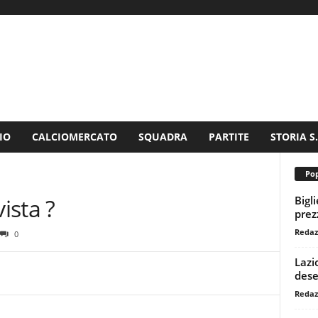
IO
CALCIOMERCATO
SQUADRA
PARTITE
STORIA S
Pop
Bigl
ista ?
prezz
Redaz
0
Lazi
dese
Redaz