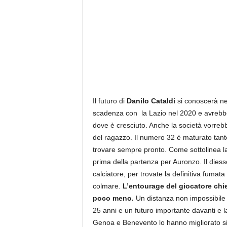
z
i
e
s
s
L
a
z
i
o
Il futuro di
Danilo Cataldi
si conoscerà nei
scadenza con la Lazio nel 2020 e avrebbe 
dove è cresciuto. Anche la società vorreb
del ragazzo. Il numero 32 è maturato tanto
trovare sempre pronto. Come sottolinea la
prima della partenza per Auronzo. Il diess
calciatore, per trovate la definitiva fumat
colmare.
L’entourage del giocatore chie
poco meno.
Un distanza non impossibile 
25 anni e un futuro importante davanti e la
Genoa e Benevento lo hanno migliorato si