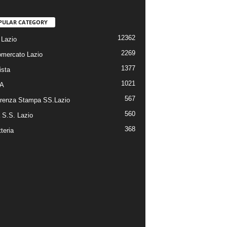
PULAR CATEGORY
12362
Lazio
2269
omercato Lazio
1377
ista
1021
 A
567
renza Stampa SS.Lazio
560
a S.S. Lazio
368
tteria