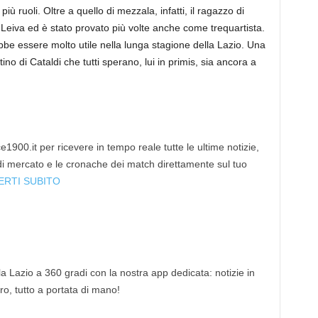
più ruoli. Oltre a quello di mezzala, infatti, il ragazzo di
e Leiva ed è stato provato più volte anche come trequartista.
be essere molto utile nella lunga stagione della Lazio. Una
no di Cataldi che tutti sperano, lui in primis, sia ancora a
1900.it per ricevere in tempo reale tutte le ultime notizie,
 di mercato e le cronache dei match direttamente sul tuo
ERTI SUBITO
 la Lazio a 360 gradi con la nostra app dedicata: notizie in
tro, tutto a portata di mano!