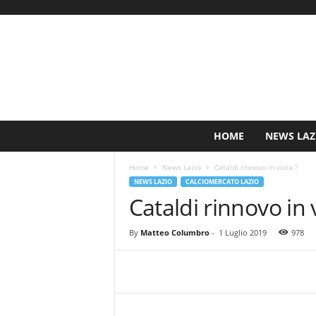
S
HOME
NEWS LAZ
i
n
Home
News Lazio
Cataldi rinnovo in vista ?
c
NEWS LAZIO
CALCIOMERCATO LAZIO
e
Cataldi rinnovo in v
1
9
0
By
Matteo Columbro
-
1 Luglio 2019
978
0
N
o
t
i