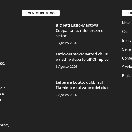
EVEN MORE NEWS
PO
News 
Biglietti Lazio-Mantova
Coppa Italia: info, prezzi e
Calci
settori
Interv
6 Agosto 2026
Serie
Lazio-Mantova: settori chiusi
Confe
e rischio deserto all’Olimpico
ato,
6 Agosto 2026
Stori
Biglie
Lettera a Lotito: dubbi sul
Flaminio e sul valore del club
tà e
ale
6 Agosto 2026
A.
gency
.