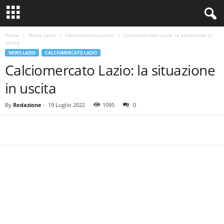
Home
News Lazio
Calciomercato Lazio
Calciomercato Lazio: la situazione in
uscita
NEWS LAZIO
CALCIOMERCATO LAZIO
Calciomercato Lazio: la situazione
in uscita
By
Redazione
-
19 Luglio 2022
1095
0