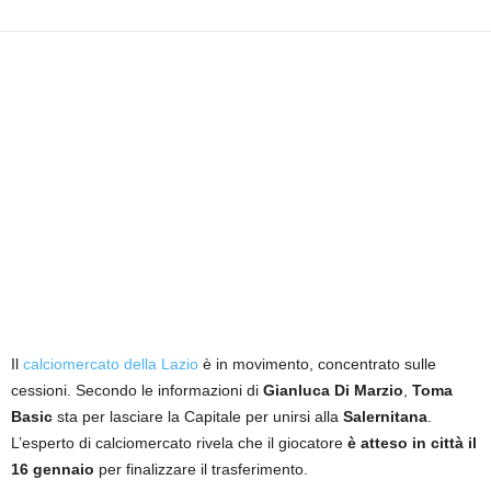
i
e
s
s
L
a
z
i
o
Il
calciomercato della Lazio
è in movimento, concentrato sulle
cessioni. Secondo le informazioni di
Gianluca Di Marzio
,
Toma
Basic
sta per lasciare la Capitale per unirsi alla
Salernitana
.
L’esperto di calciomercato rivela che il giocatore
è atteso in città il
16 gennaio
per finalizzare il trasferimento.