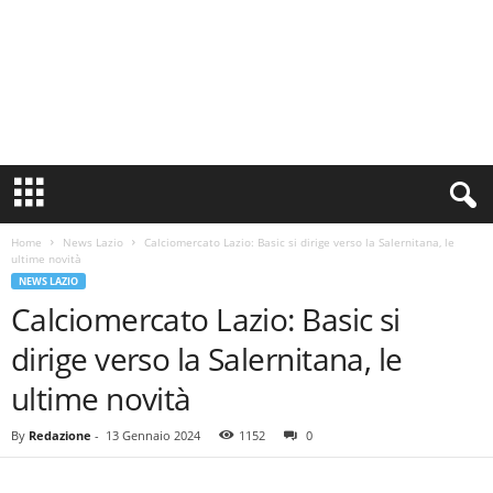
S
i
n
Home
News Lazio
Calciomercato Lazio: Basic si dirige verso la Salernitana, le
c
ultime novità
e
NEWS LAZIO
1
Calciomercato Lazio: Basic si
9
0
dirige verso la Salernitana, le
0
N
ultime novità
o
t
By
Redazione
-
13 Gennaio 2024
1152
0
i
z