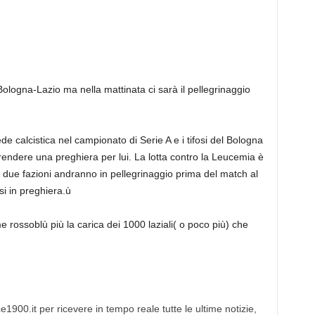
Bologna-Lazio ma nella mattinata ci sarà il pellegrinaggio
e calcistica nel campionato di Serie A e i tifosi del Bologna
 rendere una preghiera per lui. La lotta contro la Leucemia è
le due fazioni andranno in pellegrinaggio prima del match al
i in preghiera.ù
me rossoblù più la carica dei 1000 laziali( o poco più) che
1900.it per ricevere in tempo reale tutte le ultime notizie,