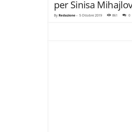
per Sinisa Mihajlov
z
i
e
By
Redazione
-
5 Ottobre 2019
861
0
s
s
L
a
z
i
o