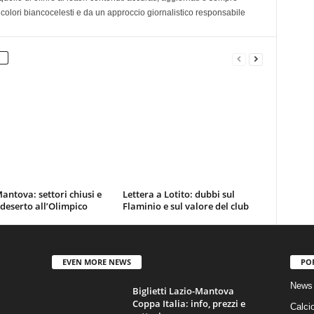
 colori biancocelesti e da un approccio giornalistico responsabile
antova: settori chiusi e
Lettera a Lotito: dubbi sul
 deserto all’Olimpico
Flaminio e sul valore del club
EVEN MORE NEWS
PO
News 
Biglietti Lazio-Mantova
Coppa Italia: info, prezzi e
Calci