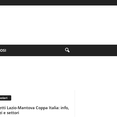
FOSI
olari
ietti Lazio-Mantova Coppa Italia: info,
i e settori