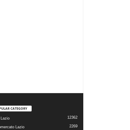
PULAR CATEGORY
12362
Lazio
2269
omercato Lazio