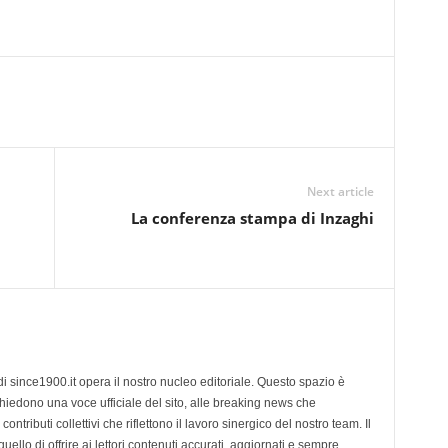
Next article
La conferenza stampa di Inzaghi
di since1900.it opera il nostro nucleo editoriale. Questo spazio è
chiedono una voce ufficiale del sito, alle breaking news che
contributi collettivi che riflettono il lavoro sinergico del nostro team. Il
ello di offrire ai lettori contenuti accurati, aggiornati e sempre