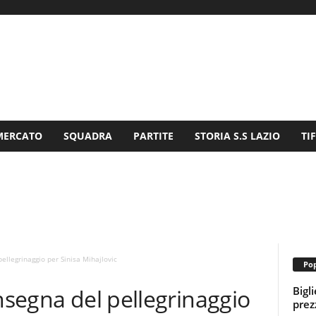
MERCATO
SQUADRA
PARTITE
STORIA S.S LAZIO
TI
pellegrinaggio per Sinisa Mihajlovic
Pop
Bigl
insegna del pellegrinaggio
prezz