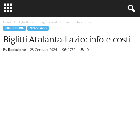
Home
Biglietteria
Biglitti Atalanta-Lazio: info e costi
BIGLIETTERIA
NEWS LAZIO
Biglitti Atalanta-Lazio: info e costi
By
Redazione
-
28 Gennaio 2024
1752
0