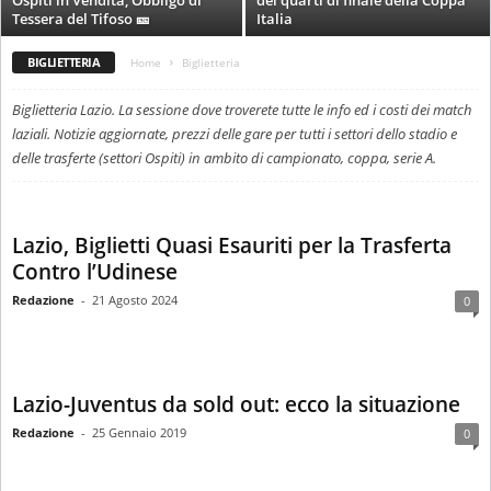
Ospiti in Vendita, Obbligo di
dei quarti di finale della Coppa
i
Tessera del Tifoso 🎫
Italia
e
s
BIGLIETTERIA
Home
Biglietteria
s
L
Biglietteria Lazio. La sessione dove troverete tutte le info ed i costi dei match
a
laziali. Notizie aggiornate, prezzi delle gare per tutti i settori dello stadio e
z
delle trasferte (settori Ospiti) in ambito di campionato, coppa, serie A.
i
o
Lazio, Biglietti Quasi Esauriti per la Trasferta
Contro l’Udinese
Redazione
-
21 Agosto 2024
0
Lazio-Juventus da sold out: ecco la situazione
Redazione
-
25 Gennaio 2019
0