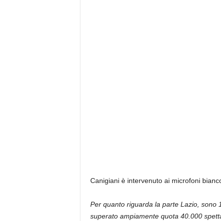
z
i
e
s
s
L
a
z
i
o
Canigiani è intervenuto ai microfoni bianco
Per quanto riguarda la parte Lazio, sono 11
superato ampiamente quota 40.000 spettat