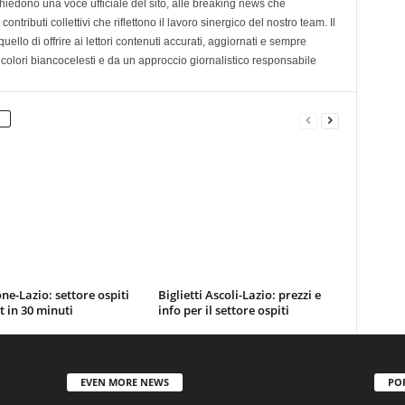
chiedono una voce ufficiale del sito, alle breaking news che
contributi collettivi che riflettono il lavoro sinergico del nostro team. Il
ello di offrire ai lettori contenuti accurati, aggiornati e sempre
 colori biancocelesti e da un approccio giornalistico responsabile
ne-Lazio: settore ospiti
Biglietti Ascoli-Lazio: prezzi e
t in 30 minuti
info per il settore ospiti
EVEN MORE NEWS
PO