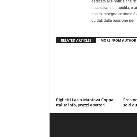
dedicato alle notizie che ri
necessitano di rapidità, o ai 
nostro impegno costante è qu
guidati dalla passione per i
RELATED ARTICLES
MORE FROM AUTHOR
Biglietti Lazio-Mantova Coppa
Frosino
Italia: info, prezzi e settori
sold ou