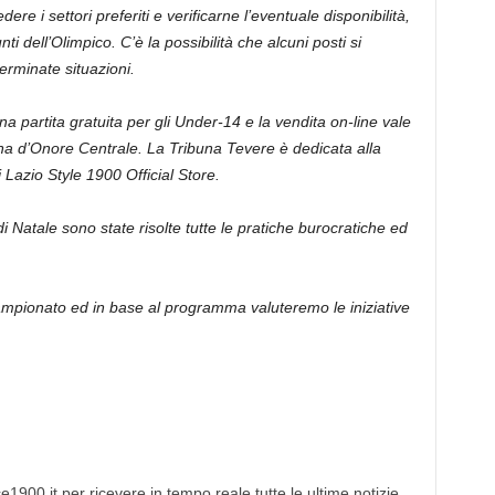
e i settori preferiti e verificarne l’eventuale disponibilità,
nti dell’Olimpico. C’è la possibilità che alcuni posti si
erminate situazioni.
una partita gratuita per gli Under-14 e la vendita on-line vale
una d’Onore Centrale. La Tribuna Tevere è dedicata alla
i Lazio Style 1900 Official Store.
i Natale sono state risolte tutte le pratiche burocratiche ed
campionato ed in base al programma valuteremo le iniziative
1900.it per ricevere in tempo reale tutte le ultime notizie,