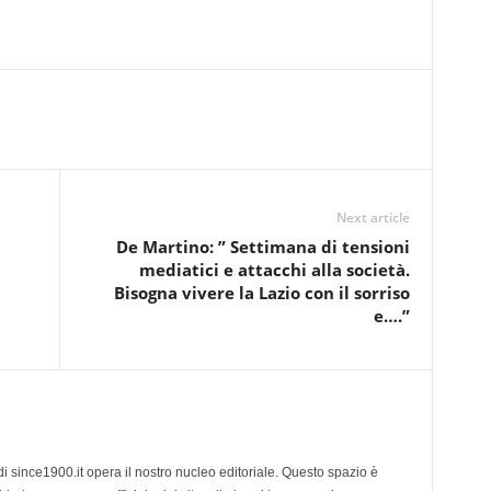
Next article
De Martino: ” Settimana di tensioni
mediatici e attacchi alla società.
Bisogna vivere la Lazio con il sorriso
e….”
di since1900.it opera il nostro nucleo editoriale. Questo spazio è