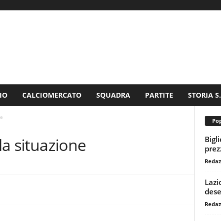
IO
CALCIOMERCATO
SQUADRA
PARTITE
STORIA S
ne
Pop
Bigl
 la situazione
prezz
Redaz
Lazi
dese
Redaz