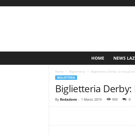
S
HOME
NEWS LAZ
i
n
Home
Biglietteria
Biglietteria Derby: la situazio
c
BIGLIETTERIA
e
Biglietteria Derby:
1
9
0
By
Redazione
-
1 Marzo 2019
959
0
0
N
o
t
i