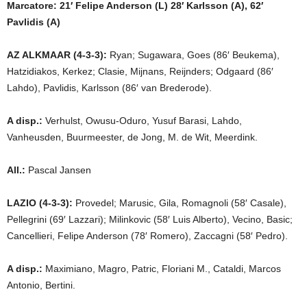
Marcatore: 21′ Felipe Anderson (L) 28′ Karlsson (A), 62′
Pavlidis (A)
AZ ALKMAAR (4-3-3):
Ryan; Sugawara, Goes (86′ Beukema),
Hatzidiakos, Kerkez; Clasie, Mijnans, Reijnders; Odgaard (86′
Lahdo), Pavlidis, Karlsson (86′ van Brederode).
A disp.:
Verhulst, Owusu-Oduro, Yusuf Barasi, Lahdo,
Vanheusden, Buurmeester, de Jong, M. de Wit, Meerdink.
All.:
Pascal Jansen
LAZIO (4-3-3):
Provedel; Marusic, Gila, Romagnoli (58′ Casale),
Pellegrini (69′ Lazzari); Milinkovic (58′ Luis Alberto), Vecino, Basic;
Cancellieri, Felipe Anderson (78′ Romero), Zaccagni (58′ Pedro).
A disp.:
Maximiano, Magro, Patric, Floriani M., Cataldi, Marcos
Antonio, Bertini.