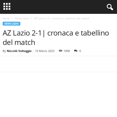
Home
News Lazio
AZ Lazio 2-1| cronaca e tabellino del match
NEWS LAZIO
AZ Lazio 2-1| cronaca e tabellino
del match
By
Niccolò Vultaggio
-
16 Marzo 2023
1008
0