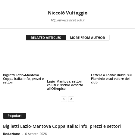
Niccolò Vultaggio
http://www.since1900.it
RELATED ARTICLES
MORE FROM AUTHOR
Biglietti Lazio-Mantova
Lettera a Lotito: dubbi sul
Coppa Italia: info, prezzi e
Flaminio e sul valore del
Lazio-Mantova: settori
settori
club
chiusi e rischio deserto
all’Olimpico
Popolari
Biglietti Lazio-Mantova Coppa Italia: info, prezzi e settori
Redazione
-
6 Agosto 2026