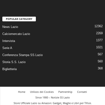
POPULAR CATEGORY
12362
News Lazio
2269
Calciomercato Lazio
1377
Intervista
1021
Serie A
567
Conferenza Stampa SS.Lazio
560
Storia S.S. Lazio
368
Biglietteria
Home
Utilizzo dei Cookies
Partnership
Contatti
Since 1900 – Notizie SS Lazio
Store Ufficiale Lazio su Amazon: Gadget, Maglie e Libri per Tifosi.