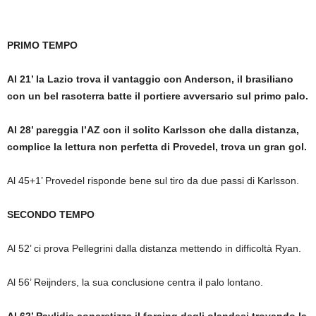
PRIMO TEMPO
Al 21’ la Lazio trova il vantaggio con Anderson, il brasiliano
con un bel rasoterra batte il portiere avversario sul primo palo.
Al 28’ pareggia l’AZ con il solito Karlsson che dalla distanza,
complice la lettura non perfetta di Provedel, trova un gran gol.
Al 45+1’ Provedel risponde bene sul tiro da due passi di Karlsson.
SECONDO TEMPO
Al 52’ ci prova Pellegrini dalla distanza mettendo in difficoltà Ryan.
Al 56’ Reijnders, la sua conclusione centra il palo lontano.
Al 62’ Pavlidis concretizza il forcing degli olandesi trovando la