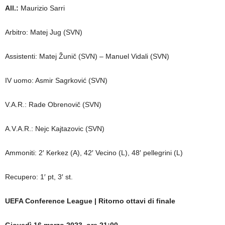
All.:
Maurizio Sarri
Arbitro: Matej Jug (SVN)
Assistenti: Matej Žunič (SVN) – Manuel Vidali (SVN)
IV uomo: Asmir Sagrković (SVN)
V.A.R.: Rade Obrenovič (SVN)
A.V.A.R.: Nejc Kajtazovic (SVN)
Ammoniti: 2′ Kerkez (A), 42′ Vecino (L), 48′ pellegrini (L)
Recupero: 1′ pt, 3′ st.
UEFA Conference League | Ritorno ottavi di finale
Giovedì 16 marzo 2023, ore 21:00