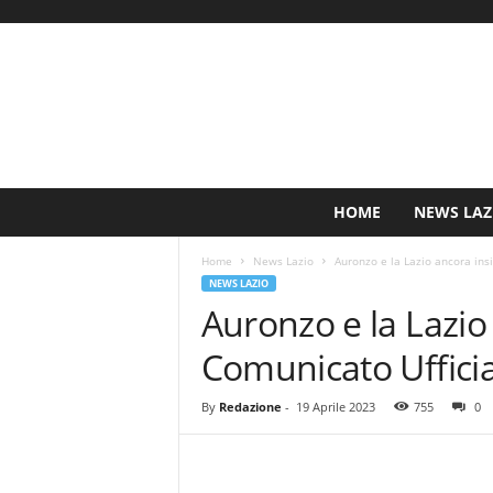
S
HOME
NEWS LAZ
i
n
Home
News Lazio
Auronzo e la Lazio ancora insi
c
NEWS LAZIO
e
Auronzo e la Lazio 
1
9
Comunicato Uffici
0
0
N
By
Redazione
-
19 Aprile 2023
755
0
o
t
i