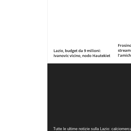
Frosino
stream
Lazio, budget da 9 milioni:
l’amich
Ivanovic vicino, nodo Hautekiet
Tutte le ultime notizie sulla Lazio: calciomerc