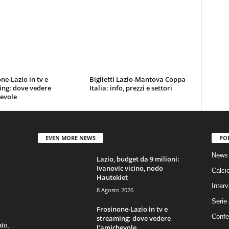
ne-Lazio in tv e
Biglietti Lazio-Mantova Coppa
ing: dove vedere
Italia: info, prezzi e settori
evole
EVEN MORE NEWS
PO
News 
Lazio, budget da 9 milioni:
Ivanovic vicino, nodo
Calci
Hautekiet
Interv
8 Agosto 2026
Serie
Frosinone-Lazio in tv e
Confe
streaming: dove vedere
ato,
l’amichevole