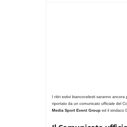
z
i
e
s
s
L
a
z
i
o
I ritiri estivi biancocelesti saranno ancora
riportato da un comunicato ufficiale del C
Media Sport Event Group
ed il sindaco D