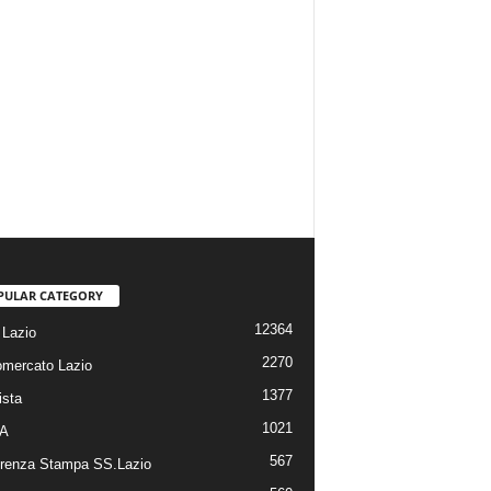
PULAR CATEGORY
12364
Lazio
2270
omercato Lazio
1377
ista
1021
 A
567
renza Stampa SS.Lazio