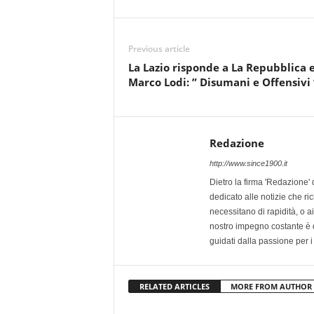
Previous article
La Lazio risponde a La Repubblica 
Marco Lodi: ” Disumani e Offensivi 
Redazione
http://www.since1900.it
Dietro la firma 'Redazione' 
dedicato alle notizie che ri
necessitano di rapidità, o ai 
nostro impegno costante è qu
guidati dalla passione per i
RELATED ARTICLES
MORE FROM AUTHOR