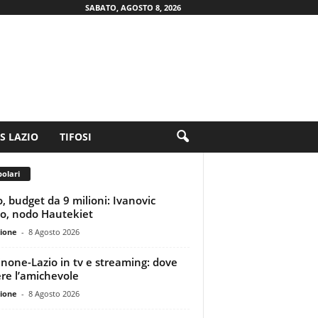
SABATO, AGOSTO 8, 2026
.S LAZIO
TIFOSI
olari
o, budget da 9 milioni: Ivanovic
no, nodo Hautekiet
ione
-
8 Agosto 2026
inone-Lazio in tv e streaming: dove
re l’amichevole
ione
-
8 Agosto 2026