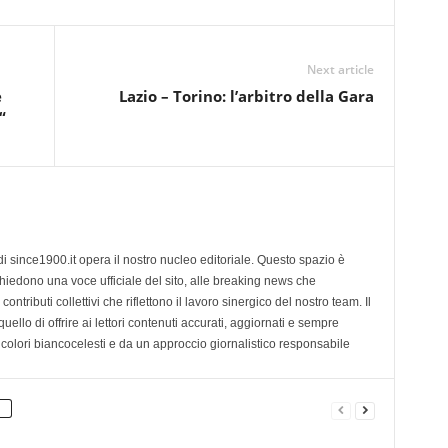
Next article
e
Lazio – Torino: l’arbitro della Gara
“
di since1900.it opera il nostro nucleo editoriale. Questo spazio è
chiedono una voce ufficiale del sito, alle breaking news che
contributi collettivi che riflettono il lavoro sinergico del nostro team. Il
ello di offrire ai lettori contenuti accurati, aggiornati e sempre
 colori biancocelesti e da un approccio giornalistico responsabile