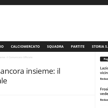
IO
CALCIOMERCATO
SQUADRA
PARTITE
STORIA S
eme: il Comunicato Ufficiale
Pop
Lazi
ancora insieme: il
vici
ale
Redaz
Fros
vede
Redaz