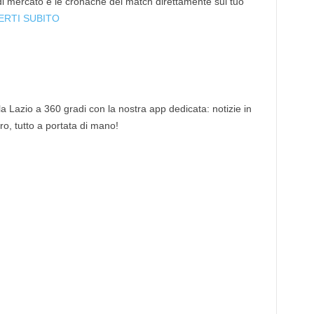
 di mercato e le cronache dei match direttamente sul tuo
ERTI SUBITO
 la Lazio a 360 gradi con la nostra app dedicata: notizie in
tro, tutto a portata di mano!