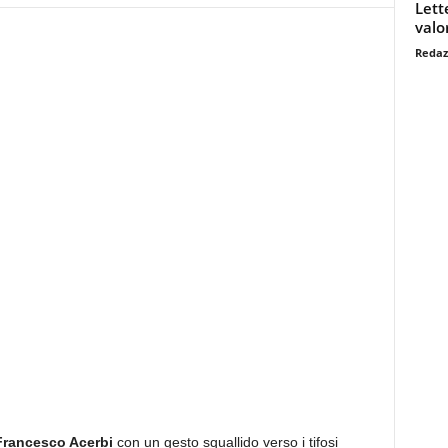
Lett
valo
Redaz
Francesco Acerbi
con un gesto squallido verso i tifosi