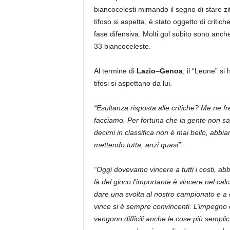
biancocelesti mimando il segno di stare zitt
tifoso si aspetta, è stato oggetto di critich
fase difensiva. Molti gol subito sono anche 
33 biancoceleste.
Al termine di
Lazio
–
Genoa
, il “Leone” si
tifosi si aspettano da lui.
“Esultanza risposta alle critiche? Me ne fr
facciamo. Per fortuna che la gente non sa 
decimi in classifica non è mai bello, abbia
mettendo tutta, anzi quasi”.
“Oggi dovevamo vincere a tutti i costi, ab
là del gioco l’importante è vincere nel cal
dare una svolta al nostro campionato e a
vince si è sempre convincenti. L’impegno 
vengono difficili anche le cose più sempli