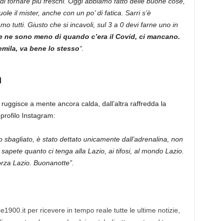
i tornare più freschi. Oggi abbiamo fatto delle buone cose,
e il mister, anche con un po’ di fatica. Sarri s’è
mo tutti. Giusto che si incavoli, sul 3 a 0 devi farne uno in
e ne sono meno di quando c’era il Covid, ci mancano.
mila, va bene lo stesso
“.
m
 ruggisce a mente ancora calda, dall’altra raffredda la
profilo Instagram:
to sbagliato, è stato dettato unicamente dall’adrenalina, non
sapete quanto ci tenga alla Lazio, ai tifosi, al mondo Lazio.
rza Lazio. Buonanotte”.
1900.it per ricevere in tempo reale tutte le ultime notizie,