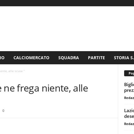
IO
CALCIOMERCATO
SQUADRA
PARTITE
STORIA S
ente, alle scuse “
Pop
Bigl
 ne frega niente, alle
prezz
Redaz
Lazi
0
dese
Redaz