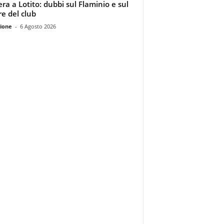
era a Lotito: dubbi sul Flaminio e sul
re del club
ione
-
6 Agosto 2026