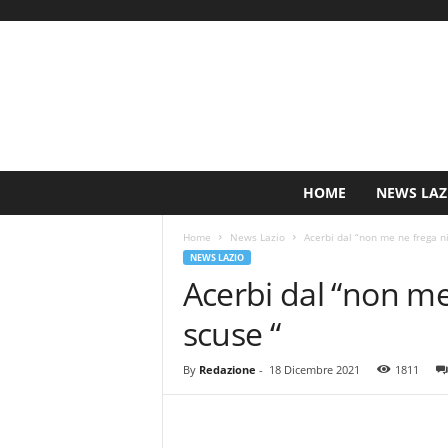
S
HOME
NEWS LAZ
i
n
Home
News Lazio
Acerbi dal “non me ne frega ni
c
NEWS LAZIO
e
Acerbi dal “non me
1
9
scuse “
0
0
N
By
Redazione
-
18 Dicembre 2021
1811
o
t
i