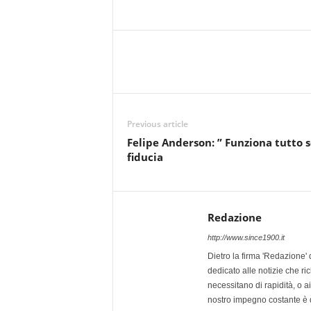
Previous article
Felipe Anderson: ” Funziona tutto s
fiducia
Redazione
http://www.since1900.it
Dietro la firma 'Redazione' 
dedicato alle notizie che ri
necessitano di rapidità, o ai 
nostro impegno costante è qu