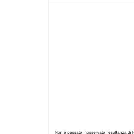
z
i
e
s
s
L
a
z
i
o
Non è passata inosservata l’esultanza di