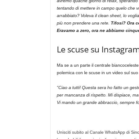
avremo quache giorno di relax, sperando d
tentando di mettere in campo quelo che vuol
arrabbiato? Voleva il clean sheet, lo voglia
più non prendere una rete.
Tifosi? Ora c
Eravamo a zero, ora ne abbiamo cinque
Le scuse su Instagra
Ma se a un parte il centrale biancoceleste
polemica con le scuse in un video sul suo 
“Ciao a tutti! Questa sera ho fatto un ges
per mancanza di rispetto. Mi dispiace, ma 
Vi mando un grande abbraccio, sempre fo
Unisciti subito al Canale WhatsApp di Since