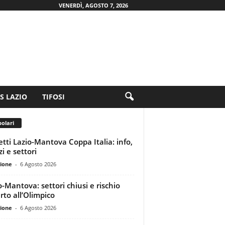
VENERDÌ, AGOSTO 7, 2026
.S LAZIO
TIFOSI
olari
ietti Lazio-Mantova Coppa Italia: info,
i e settori
ione
-
6 Agosto 2026
o-Mantova: settori chiusi e rischio
rto all’Olimpico
ione
-
6 Agosto 2026