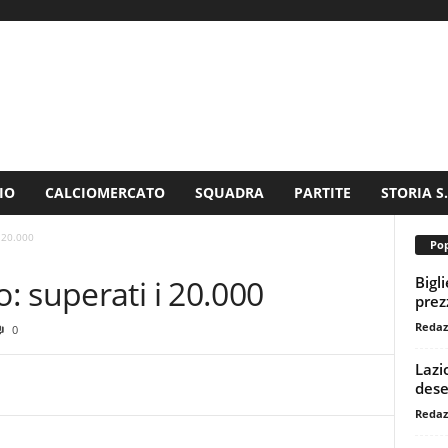
IO
CALCIOMERCATO
SQUADRA
PARTITE
STORIA S
 20.000
Pop
Bigl
 superati i 20.000
prezz
Redaz
0
Lazi
dese
Redaz