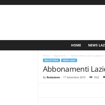
S
HOME
NEWS LAZ
i
n
Home
Biglietteria
Abbonamenti Lazio: superati i
c
BIGLIETTERIA
NEWS LAZIO
e
Abbonamenti Lazio:
1
9
0
By
Redazione
-
17 Settembre 2019
1022
0
N
o
t
i