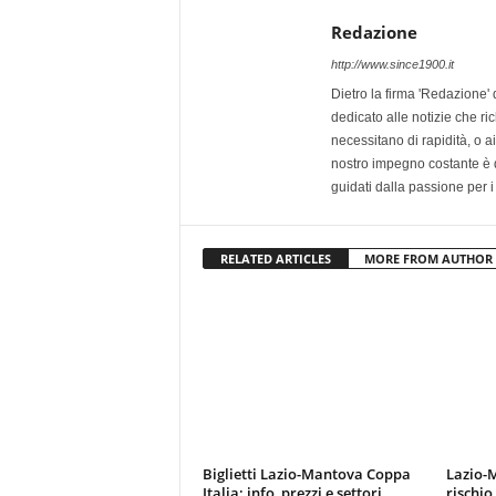
Redazione
http://www.since1900.it
Dietro la firma 'Redazione' 
dedicato alle notizie che ri
necessitano di rapidità, o ai 
nostro impegno costante è qu
guidati dalla passione per i
RELATED ARTICLES
MORE FROM AUTHOR
Biglietti Lazio-Mantova Coppa
Lazio-M
Italia: info, prezzi e settori
rischio