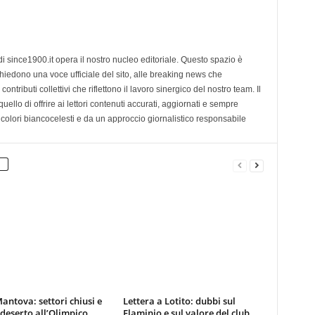
di since1900.it opera il nostro nucleo editoriale. Questo spazio è
chiedono una voce ufficiale del sito, alle breaking news che
contributi collettivi che riflettono il lavoro sinergico del nostro team. Il
ello di offrire ai lettori contenuti accurati, aggiornati e sempre
 colori biancocelesti e da un approccio giornalistico responsabile
antova: settori chiusi e
Lettera a Lotito: dubbi sul
 deserto all’Olimpico
Flaminio e sul valore del club