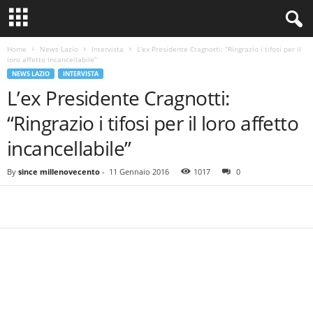
Home
News Lazio
Intervista
L’ex Presidente Cragnotti: “Ringrazio i tifosi per il
loro affetto incancellabile”
NEWS LAZIO
INTERVISTA
L’ex Presidente Cragnotti:
“Ringrazio i tifosi per il loro affetto
incancellabile”
By
since millenovecento
-
11 Gennaio 2016
1017
0