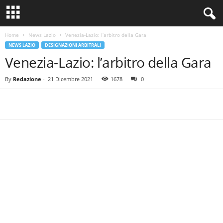
Home
News Lazio
Venezia-Lazio: l’arbitro della Gara
NEWS LAZIO
DESIGNAZIONI ARBITRALI
Venezia-Lazio: l’arbitro della Gara
By
Redazione
-
21 Dicembre 2021
1678
0