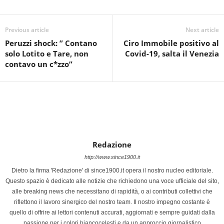
Previous article
Next article
Peruzzi shock: ” Contano
Ciro Immobile positivo al
solo Lotito e Tare, non
Covid-19, salta il Venezia
contavo un c*zzo”
Redazione
http://www.since1900.it
Dietro la firma 'Redazione' di since1900.it opera il nostro nucleo editoriale.
Questo spazio è dedicato alle notizie che richiedono una voce ufficiale del sito,
alle breaking news che necessitano di rapidità, o ai contributi collettivi che
riflettono il lavoro sinergico del nostro team. Il nostro impegno costante è
quello di offrire ai lettori contenuti accurati, aggiornati e sempre guidati dalla
passione per i colori biancocelesti e da un approccio giornalistico