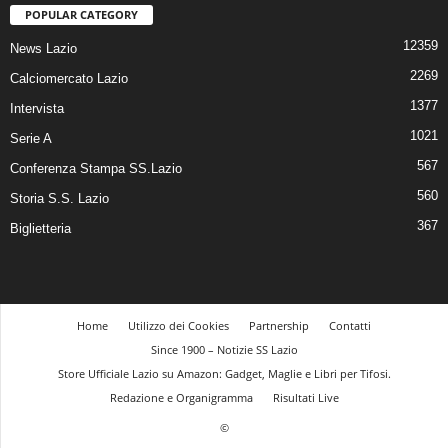
POPULAR CATEGORY
12359
News Lazio
2269
Calciomercato Lazio
1377
Intervista
1021
Serie A
567
Conferenza Stampa SS.Lazio
560
Storia S.S. Lazio
367
Biglietteria
Home
Utilizzo dei Cookies
Partnership
Contatti
Since 1900 – Notizie SS Lazio
Store Ufficiale Lazio su Amazon: Gadget, Maglie e Libri per Tifosi.
Redazione e Organigramma
Risultati Live
©