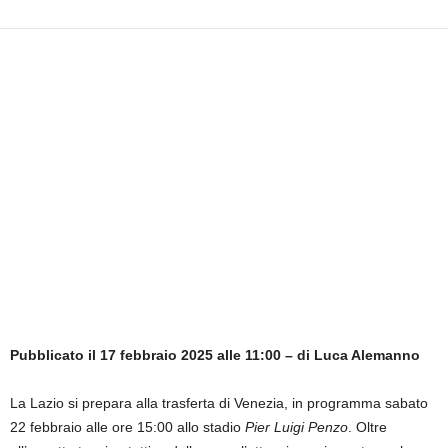
i
e
s
s
L
a
z
i
o
Pubblicato il 17 febbraio 2025 alle 11:00 – di Luca Alemanno
La Lazio si prepara alla trasferta di Venezia, in programma sabato
22 febbraio alle ore 15:00 allo stadio
Pier Luigi Penzo
. Oltre