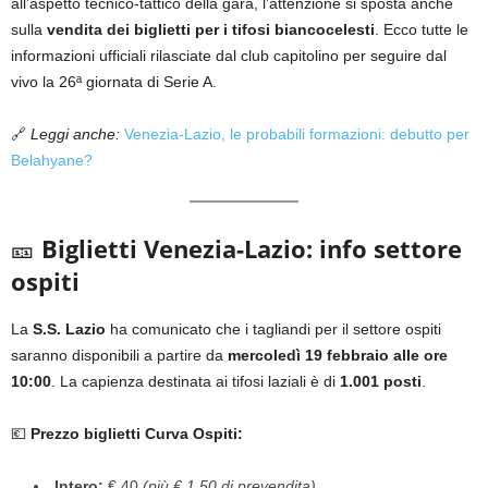
all’aspetto tecnico-tattico della gara, l’attenzione si sposta anche
sulla
vendita dei biglietti per i tifosi biancocelesti
. Ecco tutte le
informazioni ufficiali rilasciate dal club capitolino per seguire dal
vivo la 26ª giornata di Serie A.
🔗
Leggi anche:
Venezia-Lazio, le probabili formazioni: debutto per
Belahyane?
🎫
Biglietti Venezia-Lazio: info settore
ospiti
La
S.S. Lazio
ha comunicato che i tagliandi per il settore ospiti
saranno disponibili a partire da
mercoledì 19 febbraio alle ore
10:00
. La capienza destinata ai tifosi laziali è di
1.001 posti
.
💶
Prezzo biglietti Curva Ospiti:
Intero:
€ 40
(più € 1,50 di prevendita)