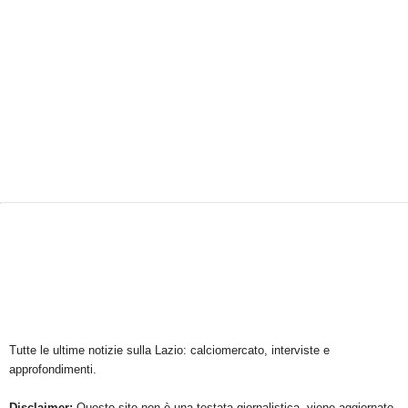
Tutte le ultime notizie sulla Lazio: calciomercato, interviste e
approfondimenti.
Disclaimer:
Questo sito non è una testata giornalistica, viene aggiornato