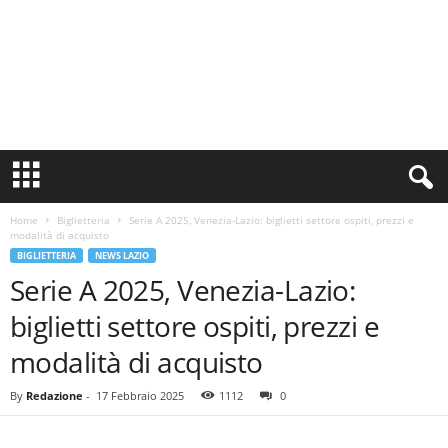
S
i
n
Home
Biglietteria
Serie A 2025, Venezia-Lazio: biglietti settore ospiti, prezzi e
c
modalità di acquisto
e
BIGLIETTERIA
NEWS LAZIO
1
Serie A 2025, Venezia-Lazio:
9
0
biglietti settore ospiti, prezzi e
0
N
modalità di acquisto
o
t
By
Redazione
-
17 Febbraio 2025
1112
0
i
z