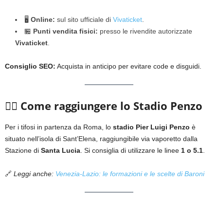
🖥️
Online:
sul sito ufficiale di
Vivaticket
.
🏪
Punti vendita fisici:
presso le rivendite autorizzate
Vivaticket
.
Consiglio SEO:
Acquista in anticipo per evitare code e disguidi.
🚶‍♂️
Come raggiungere lo Stadio Penzo
Per i tifosi in partenza da Roma, lo
stadio Pier Luigi Penzo
è
situato nell’isola di Sant’Elena, raggiungibile via vaporetto dalla
Stazione di
Santa Lucia
. Si consiglia di utilizzare le linee
1 o 5.1
.
🔗
Leggi anche:
Venezia-Lazio: le formazioni e le scelte di Baroni