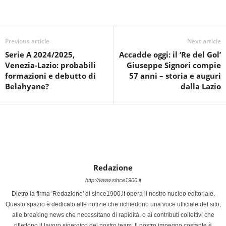
Previous article
Next article
Serie A 2024/2025,
Accadde oggi: il ‘Re del Gol’
Venezia-Lazio: probabili
Giuseppe Signori compie
formazioni e debutto di
57 anni – storia e auguri
Belahyane?
dalla Lazio
Redazione
http://www.since1900.it
Dietro la firma 'Redazione' di since1900.it opera il nostro nucleo editoriale.
Questo spazio è dedicato alle notizie che richiedono una voce ufficiale del sito,
alle breaking news che necessitano di rapidità, o ai contributi collettivi che
riflettono il lavoro sinergico del nostro team. Il nostro impegno costante è