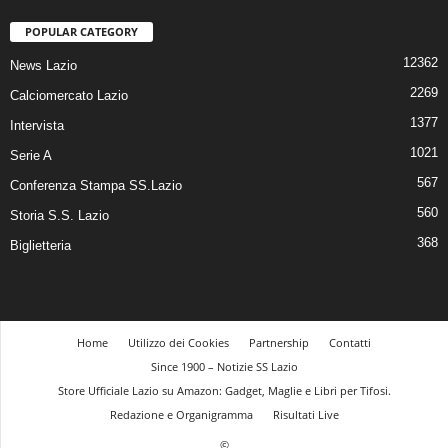
POPULAR CATEGORY
12362
News Lazio
2269
Calciomercato Lazio
1377
Intervista
1021
Serie A
567
Conferenza Stampa SS.Lazio
560
Storia S.S. Lazio
368
Biglietteria
Home
Utilizzo dei Cookies
Partnership
Contatti
Since 1900 – Notizie SS Lazio
Store Ufficiale Lazio su Amazon: Gadget, Maglie e Libri per Tifosi.
Redazione e Organigramma
Risultati Live
©