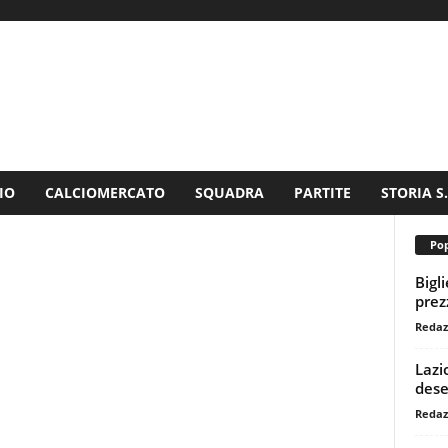
IO
CALCIOMERCATO
SQUADRA
PARTITE
STORIA S
Pop
Bigl
prezz
Redaz
Lazi
dese
Redaz