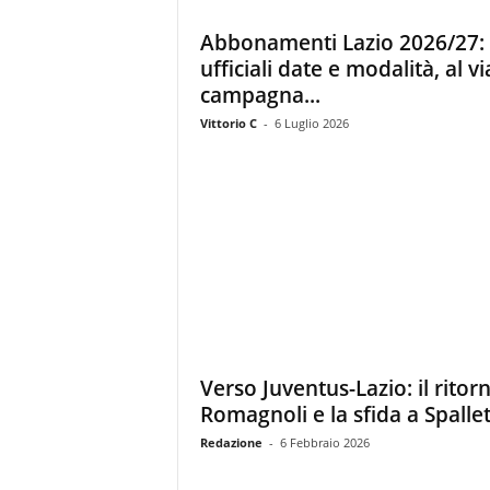
z
i
Abbonamenti Lazio 2026/27:
e
ufficiali date e modalità, al vi
s
campagna...
s
L
Vittorio C
-
6 Luglio 2026
a
z
i
o
Verso Juventus-Lazio: il ritor
Romagnoli e la sfida a Spallet
Redazione
-
6 Febbraio 2026