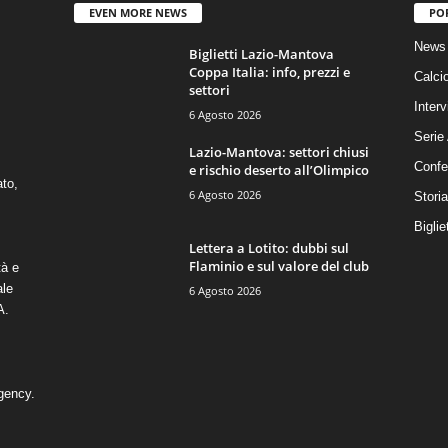
EVEN MORE NEWS
PO
News 
Biglietti Lazio-Mantova
Coppa Italia: info, prezzi e
Calci
settori
Interv
6 Agosto 2026
Serie
Lazio-Mantova: settori chiusi
Confe
e rischio deserto all’Olimpico
ato,
6 Agosto 2026
Stori
Biglie
Lettera a Lotito: dubbi sul
Flaminio e sul valore del club
tà e
ale
6 Agosto 2026
A.
gency
.