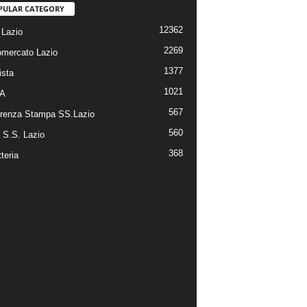
PULAR CATEGORY
12362
Lazio
2269
omercato Lazio
1377
ista
1021
 A
567
renza Stampa SS.Lazio
560
a S.S. Lazio
368
tteria