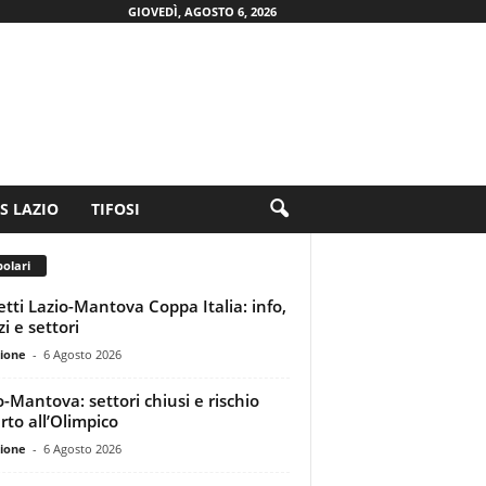
GIOVEDÌ, AGOSTO 6, 2026
.S LAZIO
TIFOSI
olari
ietti Lazio-Mantova Coppa Italia: info,
i e settori
ione
-
6 Agosto 2026
o-Mantova: settori chiusi e rischio
rto all’Olimpico
ione
-
6 Agosto 2026