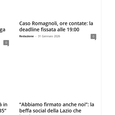
Caso Romagnoli, ore contate: la
aga
deadline fissata alle 19:00
Redazione
-
31 Gennaio 2026
0
0
à in
“Abbiamo firmato anche noi”: la
35”
beffa social della Lazio che