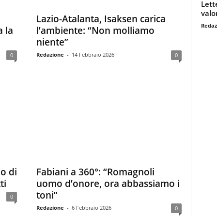
Lett
valo
Lazio-Atalanta, Isaksen carica
Redaz
a la
l’ambiente: “Non molliamo
niente”
Redazione
-
14 Febbraio 2026
0
0
no di
Fabiani a 360°: “Romagnoli
ti
uomo d’onore, ora abbassiamo i
toni”
0
Redazione
-
6 Febbraio 2026
0