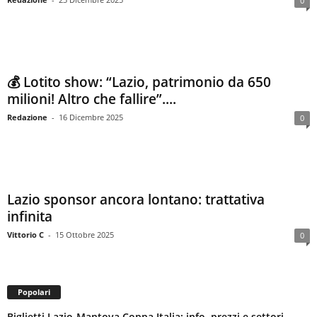
0
💰 Lotito show: “Lazio, patrimonio da 650
milioni! Altro che fallire”....
Redazione
-
16 Dicembre 2025
0
Lazio sponsor ancora lontano: trattativa
infinita
Vittorio C
-
15 Ottobre 2025
0
Popolari
Biglietti Lazio-Mantova Coppa Italia: info, prezzi e settori