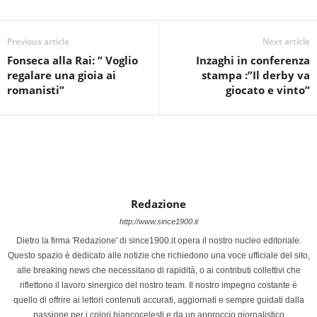
Previous article
Next article
Fonseca alla Rai: ” Voglio
Inzaghi in conferenza
regalare una gioia ai
stampa :”Il derby va
romanisti”
giocato e vinto”
Redazione
http://www.since1900.it
Dietro la firma 'Redazione' di since1900.it opera il nostro nucleo editoriale.
Questo spazio è dedicato alle notizie che richiedono una voce ufficiale del sito,
alle breaking news che necessitano di rapidità, o ai contributi collettivi che
riflettono il lavoro sinergico del nostro team. Il nostro impegno costante è
quello di offrire ai lettori contenuti accurati, aggiornati e sempre guidati dalla
passione per i colori biancocelesti e da un approccio giornalistico