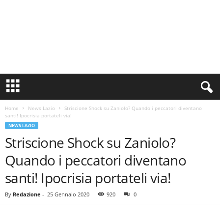
S
i
n
Home
News Lazio
Striscione Shock su Zaniolo? Quando i peccatori diventano
c
santi! Ipocrisia portateli via!
e
NEWS LAZIO
1
Striscione Shock su Zaniolo?
9
0
Quando i peccatori diventano
0
N
santi! Ipocrisia portateli via!
o
t
By
Redazione
-
25 Gennaio 2020
920
0
i
z