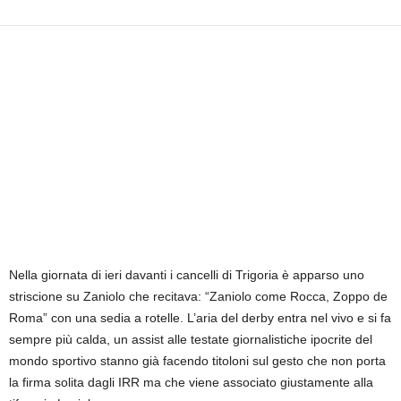
i
e
s
s
L
a
z
i
o
Nella giornata di ieri davanti i cancelli di Trigoria è apparso uno
striscione su Zaniolo che recitava: “Zaniolo come Rocca, Zoppo de
Roma” con una sedia a rotelle. L’aria del derby entra nel vivo e si fa
sempre più calda, un assist alle testate giornalistiche ipocrite del
mondo sportivo stanno già facendo titoloni sul gesto che non porta
la firma solita dagli IRR ma che viene associato giustamente alla