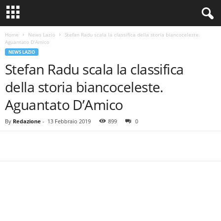
Home
News Lazio
Stefan Radu scala la classifica della storia biancoceleste.
Aguantato D’Amico
NEWS LAZIO
Stefan Radu scala la classifica
della storia biancoceleste.
Aguantato D’Amico
By
Redazione
-
13 Febbraio 2019
899
0