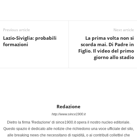
Previous article
Next article
Lazio-Siviglia: probabili
La prima volta non si
formazioni
scorda mai. Di Padre in
Figlio. Il video del primo
giorno allo stadio
Redazione
http://www.since1900.it
Dietro la firma 'Redazione' di since1900.it opera il nostro nucleo editoriale.
Questo spazio è dedicato alle notizie che richiedono una voce ufficiale del sito,
alle breaking news che necessitano di rapidità, o ai contributi collettivi che