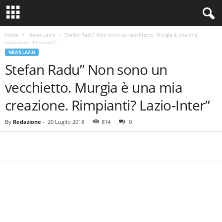
Home
News Lazio
Stefan Radu” Non sono un vecchietto. Murgia è una mia
creazione. Rimpianti?...
NEWS LAZIO
Stefan Radu” Non sono un
vecchietto. Murgia è una mia
creazione. Rimpianti? Lazio-Inter”
By
Redazione
-
20 Luglio 2018
814
0