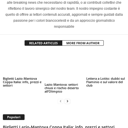
alle breaking news che necessitano di rapidità, o ai contributi collettivi che
riflettono il lavoro sinergico del nostro team. Il nostro impegno costante è
quello di offrire ai lettori contenuti accurati, aggiornati e sempre guidati dalla
passione per i colori biancocelesti e da un approccio giornalistico
responsabile
RELATED ARTICLES
MORE FROM AUTHOR
Biglietti Lazio-Mantova
Lettera a Lotito: dubbi sul
Coppa Italia: info, prezzi e
Flaminio e sul valore del
Lazio-Mantova: settori
settori
club
chiusi e rischio deserto
all’Olimpico
Popolari
Biglietti Lazio-Mantova Coppa Italia: info, prezzi e settori