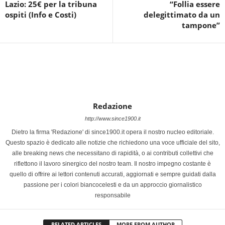
Lazio: 25€ per la tribuna
“Follia essere
ospiti (Info e Costi)
delegittimato da un
tampone”
Redazione
http://www.since1900.it
Dietro la firma 'Redazione' di since1900.it opera il nostro nucleo editoriale.
Questo spazio è dedicato alle notizie che richiedono una voce ufficiale del sito,
alle breaking news che necessitano di rapidità, o ai contributi collettivi che
riflettono il lavoro sinergico del nostro team. Il nostro impegno costante è
quello di offrire ai lettori contenuti accurati, aggiornati e sempre guidati dalla
passione per i colori biancocelesti e da un approccio giornalistico
responsabile
RELATED ARTICLES
MORE FROM AUTHOR