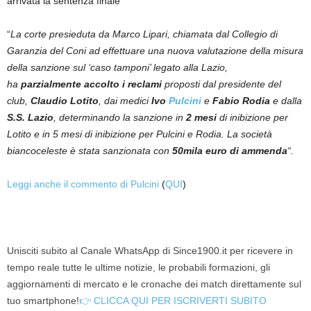
arrivata la sentenza finale
“
La corte presieduta da Marco Lipari, chiamata dal Collegio di
Garanzia del Coni ad effettuare una nuova valutazione della misura
della sanzione sul ‘caso tamponi’ legato alla Lazio,
ha
parzialmente accolto i reclami
proposti dal presidente del
club,
Claudio Lotito
, dai medici
Ivo
Pulcini
e
Fabio Rodia
e dalla
S.S. Lazio
, determinando la sanzione in
2 mesi
di inibizione per
Lotito e in 5 mesi di inibizione per Pulcini e Rodia. La società
biancoceleste è stata sanzionata con
50mila euro di ammenda
“.
Leggi anche il commento di Pulcini
(
QUI
)
Unisciti subito al Canale WhatsApp di Since1900.it per ricevere in
tempo reale tutte le ultime notizie, le probabili formazioni, gli
aggiornamenti di mercato e le cronache dei match direttamente sul
tuo smartphone!
👉 CLICCA QUI PER ISCRIVERTI SUBITO