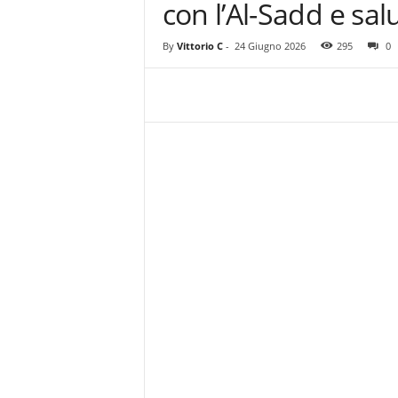
con l’Al-Sadd e sa
z
i
e
By
Vittorio C
-
24 Giugno 2026
295
0
s
s
L
a
z
i
o