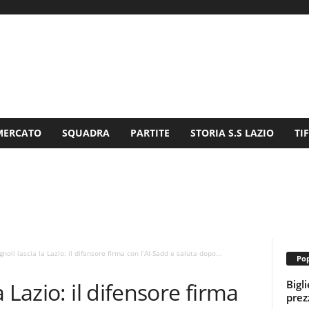
MERCATO
SQUADRA
PARTITE
STORIA S.S LAZIO
TI
oli lascia la Lazio: il difensore firma con l’Al-Sadd e saluta dopo...
Pop
Bigl
 Lazio: il difensore firma
prezz