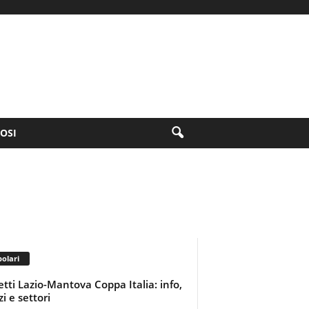
FOSI
olari
ietti Lazio-Mantova Coppa Italia: info,
i e settori