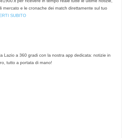
1900.it per ricevere in tempo reale tutte le ultime notizie,
 di mercato e le cronache dei match direttamente sul tuo
ERTI SUBITO
 la Lazio a 360 gradi con la nostra app dedicata: notizie in
tro, tutto a portata di mano!