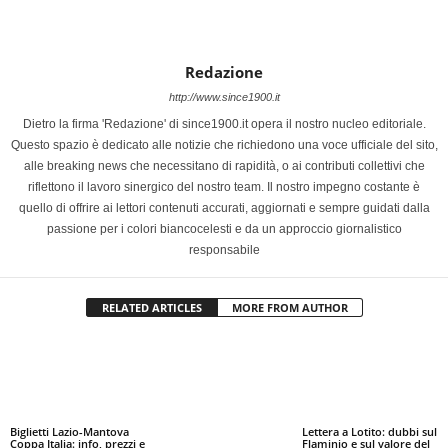
Redazione
http://www.since1900.it
Dietro la firma 'Redazione' di since1900.it opera il nostro nucleo editoriale.
Questo spazio è dedicato alle notizie che richiedono una voce ufficiale del sito,
alle breaking news che necessitano di rapidità, o ai contributi collettivi che
riflettono il lavoro sinergico del nostro team. Il nostro impegno costante è
quello di offrire ai lettori contenuti accurati, aggiornati e sempre guidati dalla
passione per i colori biancocelesti e da un approccio giornalistico
responsabile
RELATED ARTICLES
MORE FROM AUTHOR
Biglietti Lazio-Mantova
Lettera a Lotito: dubbi sul
Coppa Italia: info, prezzi e
Flaminio e sul valore del