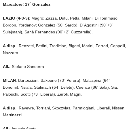
Marcatore: 17` Gonzalez
LAZIO (4-3-3)
: Magro; Zazza, Dutu, Petta, Milani; Di Tommaso,
Bordon, Yordanov; Gonzalez (50` Sardo), D`Agostini (90`+3`
Sulejmani), Sanà Fernandes (90`+2` Cuzzarella).
A disp.
: Renzetti, Bedini, Tredicine, Bigotti, Marini, Ferrari, Cappelli,
Nazzaro.
All.:
Stefano Sanderra
MILAN
: Bartoccioni, Bakoune (73` Perera), Malaspina (64`
Bonomi), Nsiala, Stalmach (64` Eeletu), Cuenca (86′ Sala), Sia,
Paloschi, Scotti (73` Liberali), Zeroli, Magni.
A disp
.: Raveyre, Torriani, Skoczylas, Parmiggiani, Liberali, Nissen,
Martinazzi.
All.:
Ignazio Abate