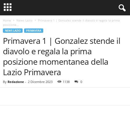
Home
News Lazio
Primavera 1 | Gonzalez stende il diavolo e regala la prima
posizione...
NEWS LAZIO
PRIMAVERA
Primavera 1 | Gonzalez stende il
diavolo e regala la prima
posizione momentanea della
Lazio Primavera
By
Redazione
-
2 Dicembre 2023
1138
0