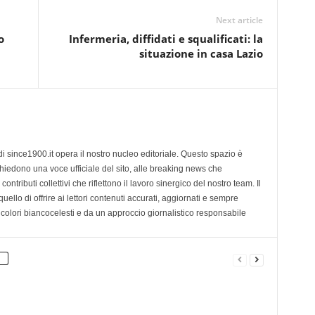
Next article
o
Infermeria, diffidati e squalificati: la
situazione in casa Lazio
di since1900.it opera il nostro nucleo editoriale. Questo spazio è
chiedono una voce ufficiale del sito, alle breaking news che
contributi collettivi che riflettono il lavoro sinergico del nostro team. Il
ello di offrire ai lettori contenuti accurati, aggiornati e sempre
 colori biancocelesti e da un approccio giornalistico responsabile