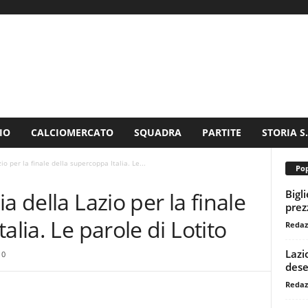
IO
CALCIOMERCATO
SQUADRA
PARTITE
STORIA S
o per la finale della supercoppa Italia. Le...
Pop
Bigl
a della Lazio per la finale
prezz
alia. Le parole di Lotito
Redaz
Lazi
0
dese
Redaz