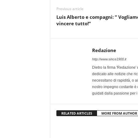
Previous article
Luis Alberto e compagni: ” Vogliam
vincere tutto!”
Redazione
http://www.since1900.it
Dietro la firma 'Redazione' 
dedicato alle notizie che ri
necessitano di rapidità, o ai 
nostro impegno costante è qu
guidati dalla passione per i
RELATED ARTICLES
MORE FROM AUTHOR