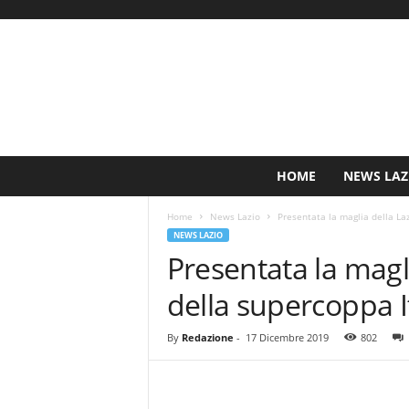
S
HOME
NEWS LAZ
i
n
Home
News Lazio
Presentata la maglia della Lazi
c
NEWS LAZIO
e
Presentata la magli
1
9
della supercoppa It
0
0
N
By
Redazione
-
17 Dicembre 2019
802
o
t
i