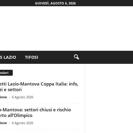
GIOVEDÌ, AGOSTO 6, 2026
.S LAZIO
TIFOSI
olari
ietti Lazio-Mantova Coppa Italia: info,
i e settori
ione
-
6 Agosto 2026
o-Mantova: settori chiusi e rischio
rto all’Olimpico
ione
-
6 Agosto 2026