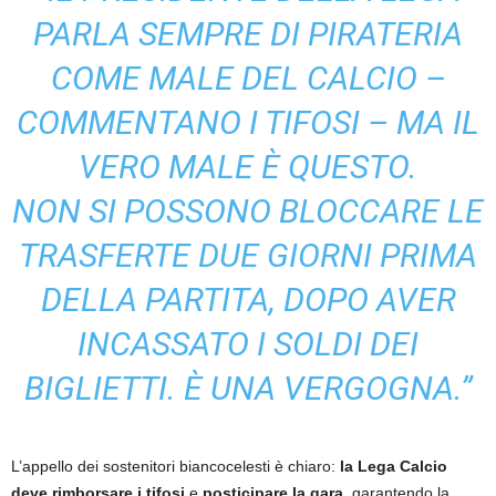
PARLA SEMPRE DI PIRATERIA
COME MALE DEL CALCIO –
COMMENTANO I TIFOSI – MA IL
VERO MALE È QUESTO.
NON SI POSSONO BLOCCARE LE
TRASFERTE DUE GIORNI PRIMA
DELLA PARTITA, DOPO AVER
INCASSATO I SOLDI DEI
BIGLIETTI. È UNA VERGOGNA.”
L’appello dei sostenitori biancocelesti è chiaro:
la Lega Calcio
deve rimborsare i tifosi
e
posticipare la gara
, garantendo la