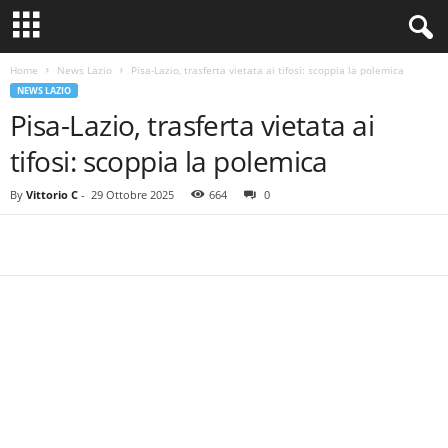
Home
News Lazio
Pisa-Lazio, trasferta vietata ai tifosi: scoppia la polemica
NEWS LAZIO
Pisa-Lazio, trasferta vietata ai
tifosi: scoppia la polemica
By
Vittorio C
-
29 Ottobre 2025
664
0