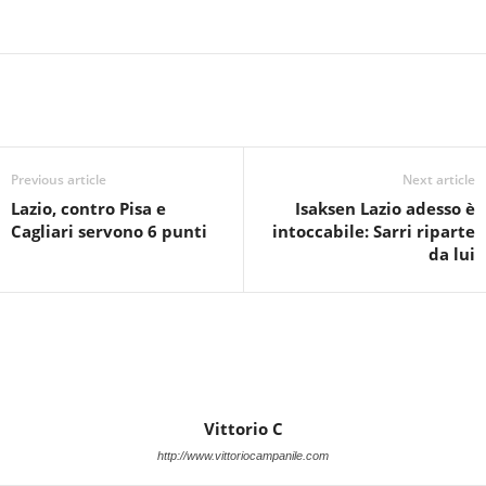
Previous article
Next article
Lazio, contro Pisa e
Isaksen Lazio adesso è
Cagliari servono 6 punti
intoccabile: Sarri riparte
da lui
Vittorio C
http://www.vittoriocampanile.com