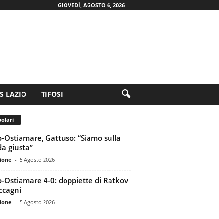
GIOVEDÌ, AGOSTO 6, 2026
.S LAZIO
TIFOSI
olari
o-Ostiamare, Gattuso: “Siamo sulla
da giusta”
ione
-
5 Agosto 2026
o-Ostiamare 4-0: doppiette di Ratkov
ccagni
ione
-
5 Agosto 2026