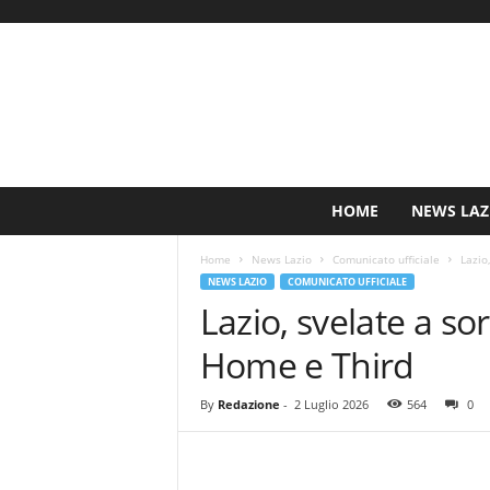
S
HOME
NEWS LAZ
i
n
Home
News Lazio
Comunicato ufficiale
Lazio
c
NEWS LAZIO
COMUNICATO UFFICIALE
e
Lazio, svelate a s
1
9
Home e Third
0
0
N
By
Redazione
-
2 Luglio 2026
564
0
o
t
i