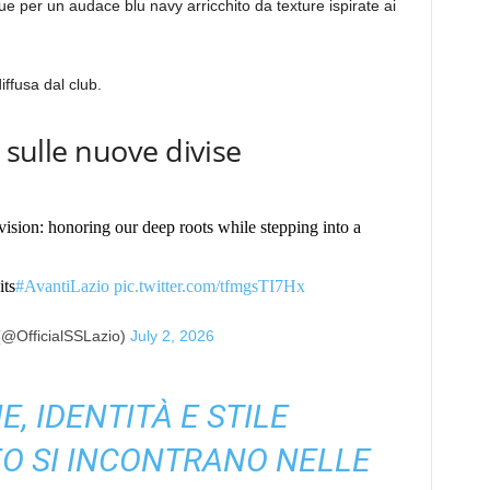
ue per un audace blu navy arricchito da texture ispirate ai
iffusa dal club.
e sulle nuove divise
 vision: honoring our deep roots while stepping into a
its
#AvantiLazio
pic.twitter.com/tfmgsTI7Hx
(@OfficialSSLazio)
July 2, 2026
E, IDENTITÀ E STILE
 SI INCONTRANO NELLE