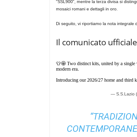
“SSL900”, mentre la terza divisa si disting
mosaici romani e dettagli in oro.
Di seguito, vi riportiamo la nota integrale d
Il comunicato ufficial
👕🤩 Two distinct kits, united by a single
modern era.
Introducing our 2026/27 home and third k
— S.S.Lazio 
“TRADIZION
CONTEMPORANEO