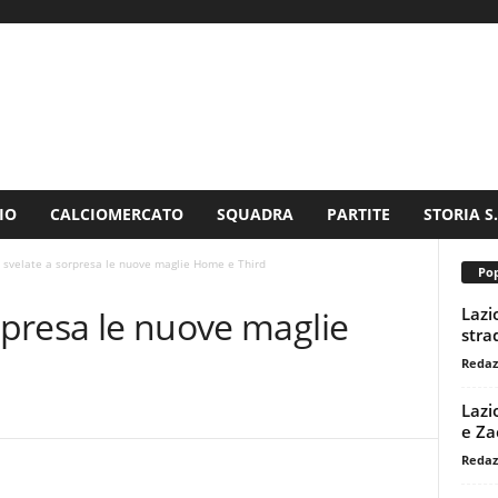
IO
CALCIOMERCATO
SQUADRA
PARTITE
STORIA S
, svelate a sorpresa le nuove maglie Home e Third
Pop
Lazi
orpresa le nuove maglie
stra
Redaz
Lazi
e Za
Redaz