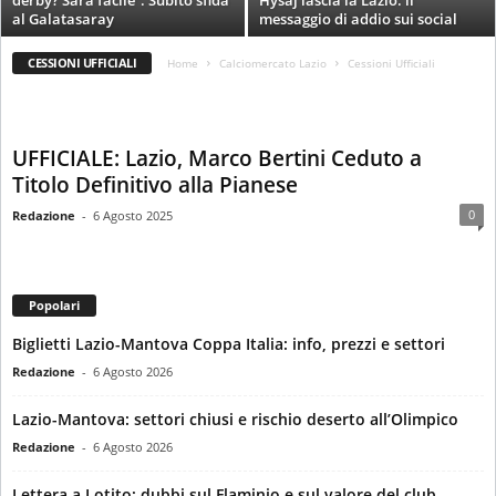
derby? Sarà facile”. Subito sfida
Hysaj lascia la Lazio: il
i
al Galatasaray
messaggio di addio sui social
e
s
CESSIONI UFFICIALI
Home
Calciomercato Lazio
Cessioni Ufficiali
s
L
a
z
UFFICIALE: Lazio, Marco Bertini Ceduto a
i
Titolo Definitivo alla Pianese
o
0
Redazione
-
6 Agosto 2025
Popolari
Biglietti Lazio-Mantova Coppa Italia: info, prezzi e settori
Redazione
-
6 Agosto 2026
Lazio-Mantova: settori chiusi e rischio deserto all’Olimpico
Redazione
-
6 Agosto 2026
Lettera a Lotito: dubbi sul Flaminio e sul valore del club