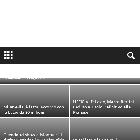
S
i
Ufficiale: Provedel saluta la Lazio e passa
n
all’Inter
c
ACQUISTI UFFICIALI
CESSIONI UFFICIALI
TRATTATIVE & RUMORS
e
Redazione
-
9 Luglio 2026
1
9
0
UFFICIALE: Lazio, Marco Bertini
0
Milan-Gila, è fatta: accordo con
Ceduto a Titolo Definitivo alla
N
la Lazio da 30 milioni
Pianese
o
t
i
Guendouzi show a Istanbul: “Il
z