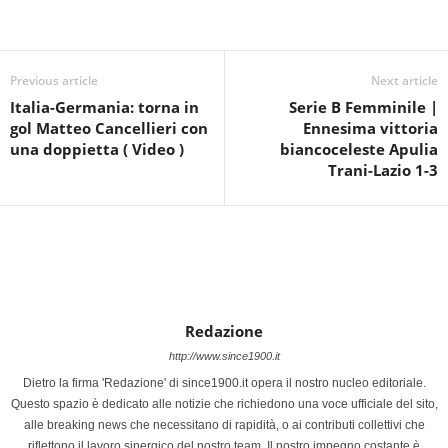
Previous article
Next article
Italia-Germania: torna in
Serie B Femminile |
gol Matteo Cancellieri con
Ennesima vittoria
una doppietta ( Video )
biancoceleste Apulia
Trani-Lazio 1-3
Redazione
http://www.since1900.it
Dietro la firma 'Redazione' di since1900.it opera il nostro nucleo editoriale.
Questo spazio è dedicato alle notizie che richiedono una voce ufficiale del sito,
alle breaking news che necessitano di rapidità, o ai contributi collettivi che
riflettono il lavoro sinergico del nostro team. Il nostro impegno costante è