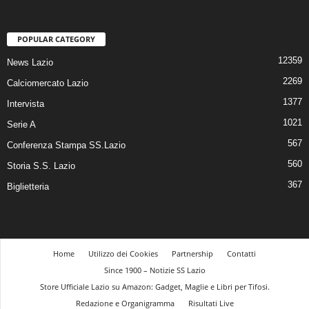
POPULAR CATEGORY
12359
News Lazio
2269
Calciomercato Lazio
1377
Intervista
1021
Serie A
567
Conferenza Stampa SS.Lazio
560
Storia S.S. Lazio
367
Biglietteria
Home
Utilizzo dei Cookies
Partnership
Contatti
Since 1900 – Notizie SS Lazio
Store Ufficiale Lazio su Amazon: Gadget, Maglie e Libri per Tifosi.
Redazione e Organigramma
Risultati Live