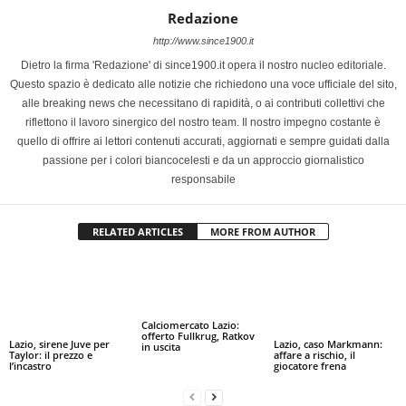
Redazione
http://www.since1900.it
Dietro la firma 'Redazione' di since1900.it opera il nostro nucleo editoriale.
Questo spazio è dedicato alle notizie che richiedono una voce ufficiale del sito,
alle breaking news che necessitano di rapidità, o ai contributi collettivi che
riflettono il lavoro sinergico del nostro team. Il nostro impegno costante è
quello di offrire ai lettori contenuti accurati, aggiornati e sempre guidati dalla
passione per i colori biancocelesti e da un approccio giornalistico
responsabile
RELATED ARTICLES
MORE FROM AUTHOR
Calciomercato Lazio:
offerto Fullkrug, Ratkov
Lazio, sirene Juve per
Lazio, caso Markmann:
in uscita
Taylor: il prezzo e
affare a rischio, il
l’incastro
giocatore frena