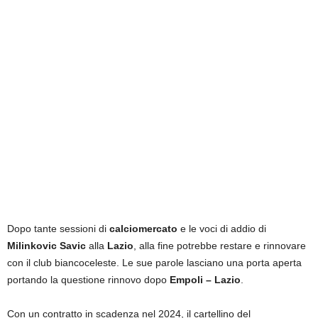
i
e
s
s
L
a
z
i
o
Dopo tante sessioni di
calciomercato
e le voci di addio di
Milinkovic Savic
alla
Lazio
, alla fine potrebbe restare e rinnovare
con il club biancoceleste. Le sue parole lasciano una porta aperta
portando la questione rinnovo dopo
Empoli – Lazio
.
Con un contratto in scadenza nel 2024, il cartellino del