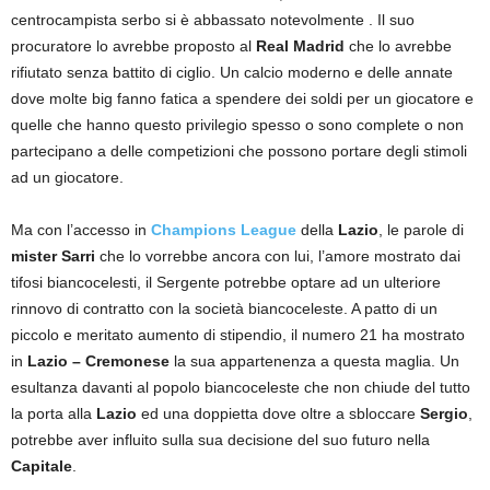
centrocampista serbo si è abbassato notevolmente . Il suo
procuratore lo avrebbe proposto al
Real Madrid
che lo avrebbe
rifiutato senza battito di ciglio. Un calcio moderno e delle annate
dove molte big fanno fatica a spendere dei soldi per un giocatore e
quelle che hanno questo privilegio spesso o sono complete o non
partecipano a delle competizioni che possono portare degli stimoli
ad un giocatore.
Ma con l’accesso in
Champions League
della
Lazio
, le parole di
mister Sarri
che lo vorrebbe ancora con lui, l’amore mostrato dai
tifosi biancocelesti, il Sergente potrebbe optare ad un ulteriore
rinnovo di contratto con la società biancoceleste. A patto di un
piccolo e meritato aumento di stipendio, il numero 21 ha mostrato
in
Lazio – Cremonese
la sua appartenenza a questa maglia. Un
esultanza davanti al popolo biancoceleste che non chiude del tutto
la porta alla
Lazio
ed una doppietta dove oltre a sbloccare
Sergio
,
potrebbe aver influito sulla sua decisione del suo futuro nella
Capitale
.