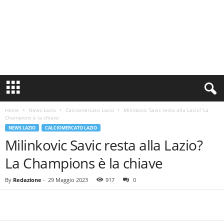
S
i
n
Home
News Lazio
Calciomercato Lazio
Milinkovic Savic resta alla Lazio? La
c
Champions è la chiave
e
NEWS LAZIO
CALCIOMERCATO LAZIO
1
Milinkovic Savic resta alla Lazio?
9
0
La Champions è la chiave
0
N
By
Redazione
-
29 Maggio 2023
917
0
o
t
i
z