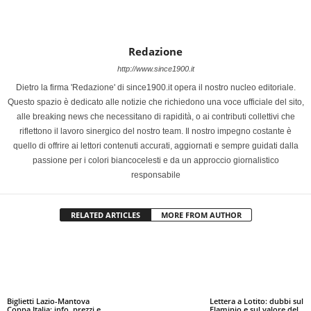
Redazione
http://www.since1900.it
Dietro la firma 'Redazione' di since1900.it opera il nostro nucleo editoriale.
Questo spazio è dedicato alle notizie che richiedono una voce ufficiale del sito,
alle breaking news che necessitano di rapidità, o ai contributi collettivi che
riflettono il lavoro sinergico del nostro team. Il nostro impegno costante è
quello di offrire ai lettori contenuti accurati, aggiornati e sempre guidati dalla
passione per i colori biancocelesti e da un approccio giornalistico
responsabile
RELATED ARTICLES
MORE FROM AUTHOR
Biglietti Lazio-Mantova
Lettera a Lotito: dubbi sul
Coppa Italia: info, prezzi e
Flaminio e sul valore del