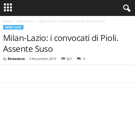
Home
News Lazio
Milan-Lazio: i convocati di Pioli. Assente Suso
NEWS LAZIO
Milan-Lazio: i convocati di Pioli.
Assente Suso
By
Redazione
-
3 Novembre 2019
821
0