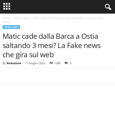
Home
News Lazio
Matic cade dalla Barca a Ostia saltando 3 mesi? La Fake
news...
NEWS LAZIO
Matic cade dalla Barca a Ostia
saltando 3 mesi? La Fake news
che gira sul web
By
Redazione
-
17 Giugno 2022
1268
0