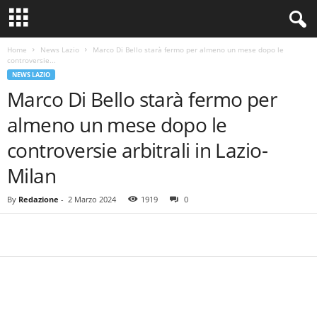
Home
News Lazio
Marco Di Bello starà fermo per almeno un mese dopo le
controversie...
NEWS LAZIO
Marco Di Bello starà fermo per
almeno un mese dopo le
controversie arbitrali in Lazio-
Milan
By
Redazione
-
2 Marzo 2024
1919
0