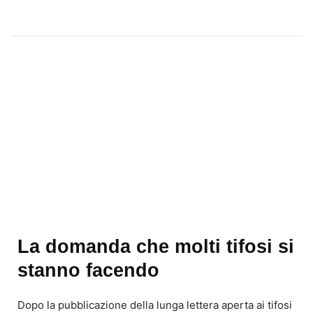
i
e
s
s
L
a
z
i
o
La domanda che molti tifosi si
stanno facendo
Dopo la pubblicazione della lunga lettera aperta ai tifosi