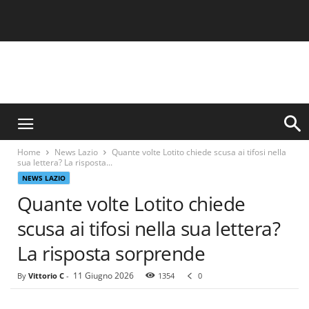
S
i
n
Home
News Lazio
Quante volte Lotito chiede scusa ai tifosi nella
c
sua lettera? La risposta...
e
NEWS LAZIO
1
Quante volte Lotito chiede
9
0
scusa ai tifosi nella sua lettera?
0
N
La risposta sorprende
o
t
11 Giugno 2026
By
Vittorio C
-
1354
0
i
z