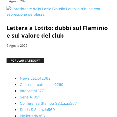
6 Agosto 2026
Lettera a Lotito: dubbi sul Flaminio
e sul valore del club
6 Agosto 2026
POPULAR CATEGORY
News Lazio
12362
Calciomercato Lazio
2269
Intervista
1377
Serie A
1021
Conferenza Stampa SS.Lazio
567
Storia S.S. Lazio
560
Biglietteria
368