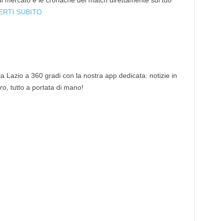
 di mercato e le cronache dei match direttamente sul tuo
ERTI SUBITO
 la Lazio a 360 gradi con la nostra app dedicata: notizie in
tro, tutto a portata di mano!