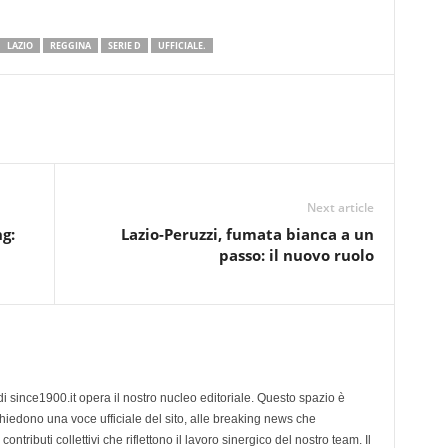
LAZIO
REGGINA
SERIE D
UFFICIALE.
Next article
ng:
Lazio-Peruzzi, fumata bianca a un
passo: il nuovo ruolo
di since1900.it opera il nostro nucleo editoriale. Questo spazio è
chiedono una voce ufficiale del sito, alle breaking news che
contributi collettivi che riflettono il lavoro sinergico del nostro team. Il