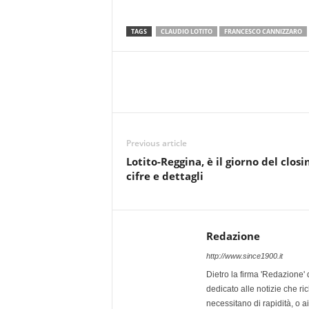
TAGS
CLAUDIO LOTITO
FRANCESCO CANNIZZARO
Previous article
Lotito-Reggina, è il giorno del closi
cifre e dettagli
Redazione
http://www.since1900.it
Dietro la firma 'Redazione' 
dedicato alle notizie che ri
necessitano di rapidità, o ai 