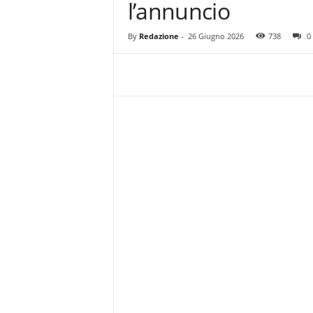
l’annuncio
z
i
e
By
Redazione
-
26 Giugno 2026
738
0
s
s
L
a
z
i
o