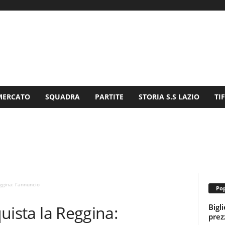
MERCATO
SQUADRA
PARTITE
STORIA S.S LAZIO
TI
eggina: l’annuncio
Pop
Bigl
quista la Reggina:
prezz