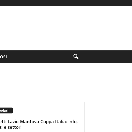
FOSI
olari
ietti Lazio-Mantova Coppa Italia: info,
i e settori