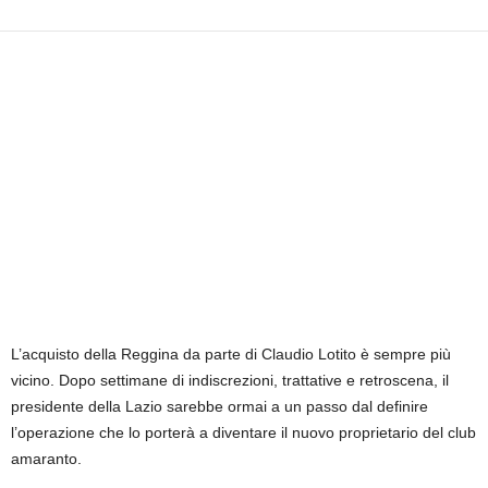
i
e
s
s
L
a
z
i
o
L’acquisto della Reggina da parte di Claudio Lotito è sempre più
vicino. Dopo settimane di indiscrezioni, trattative e retroscena, il
presidente della Lazio sarebbe ormai a un passo dal definire
l’operazione che lo porterà a diventare il nuovo proprietario del club
amaranto.