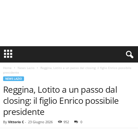
S
i
n
Home
News Lazio
Reggina, Lotito a un passo dal closing: il figlio Enrico possibile
c
presidente
e
NEWS LAZIO
1
Reggina, Lotito a un passo dal
9
0
closing: il figlio Enrico possibile
0
N
presidente
o
t
By
Vittorio C
-
23 Giugno 2026
952
0
i
z