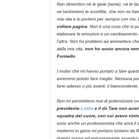
Non dimentico né le gioie (tante), né le lac
né tantomeno le sconfitte, che non mi hann
mia vita e lo porterò per sempre con me.
voltare pagina
. Non è una cosa che si pu
elaborare le emozioni e un cambiamento co
l’altra. Non ho problemi ad ammettere che 
della mia vita,
non ho avuto ancora nemm
Formello
.
I motivi che mi hanno portato a fare questa
avremmo potuto fare meglio. Nessuna pole
farei adesso o più avanti: il biancoceleste
Non mi permetterei mai di polemizzare co
presidente
Lotito
e il ds Tare non avrei
squadra del cuore, con cui avevo vint
sono anche un professionista che ama il s
mettermi in gioco mi portano lontano da
questa nuova ed entusiasmante avventura co