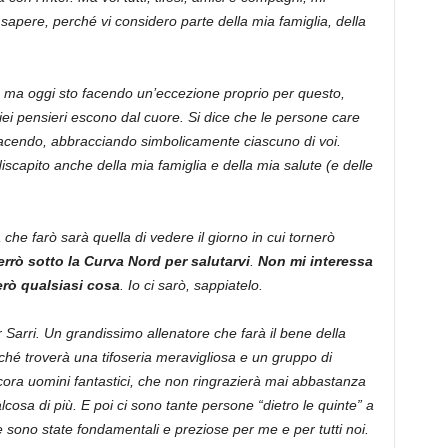
apere, perché vi considero parte della mia famiglia, della
 ma oggi sto facendo un’eccezione proprio per questo,
iei pensieri escono dal cuore. Si dice che le persone care
 facendo, abbracciando simbolicamente ciascuno di voi.
iscapito anche della mia famiglia e della mia salute (e delle
che farò sarà quella di vedere il giorno in cui tornerò
errò sotto la Curva Nord per salutarvi
.
Non mi interessa
erò qualsiasi cosa
. Io ci sarò, sappiatelo.
 Sarri. Un grandissimo allenatore che farà il bene della
ché troverà una tifoseria meravigliosa e un gruppo di
ncora uomini fantastici, che non ringrazierà mai abbastanza
osa di più. E poi ci sono tante persone “dietro le quinte” a
sono state fondamentali e preziose per me e per tutti noi.