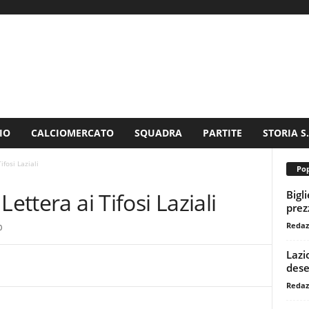
IO
CALCIOMERCATO
SQUADRA
PARTITE
STORIA S
ifosi Laziali
Pop
Bigl
ettera ai Tifosi Laziali
prezz
Redaz
0
Lazi
dese
Redaz