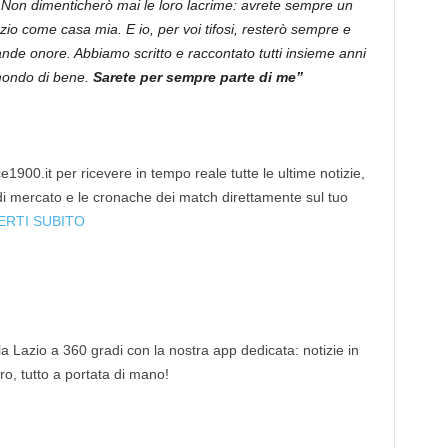
on dimenticherò mai le loro lacrime: avrete sempre un
io come casa mia. E io, per voi tifosi, resterò sempre e
ande onore. Abbiamo scritto e raccontato tutti insieme anni
 mondo di bene.
Sarete per sempre parte di me”
1900.it per ricevere in tempo reale tutte le ultime notizie,
 di mercato e le cronache dei match direttamente sul tuo
ERTI SUBITO
 la Lazio a 360 gradi con la nostra app dedicata: notizie in
tro, tutto a portata di mano!