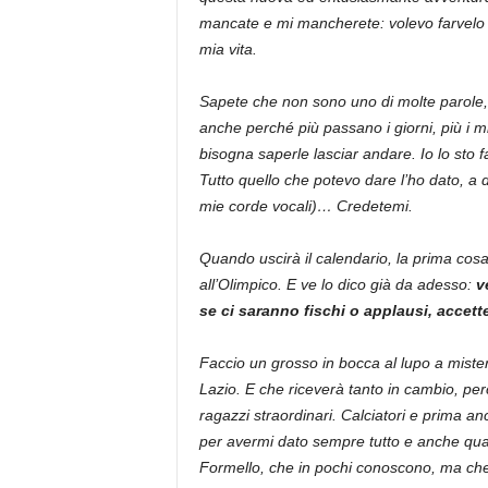
mancate e mi mancherete: volevo farvelo s
mia vita.
Sapete che non sono uno di molte parole,
anche perché più passano i giorni, più i m
bisogna saperle lasciar andare. Io lo sto
Tutto quello che potevo dare l’ho dato, a d
mie corde vocali)… Credetemi.
Quando uscirà il calendario, la prima cosa 
all’Olimpico. E ve lo dico già da adesso:
v
se ci saranno fischi o applausi, accett
Faccio un grosso in bocca al lupo a mister
Lazio. E che riceverà tanto in cambio, per
ragazzi straordinari. Calciatori e prima a
per avermi dato sempre tutto e anche qualc
Formello, che in pochi conoscono, ma che 