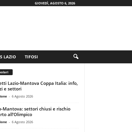
GIOVEDÌ, AGOSTO 6, 2026
.S LAZIO
TIFOSI
olari
ietti Lazio-Mantova Coppa Italia: info,
i e settori
ione
-
6 Agosto 2026
o-Mantova: settori chiusi e rischio
rto all’Olimpico
ione
-
6 Agosto 2026