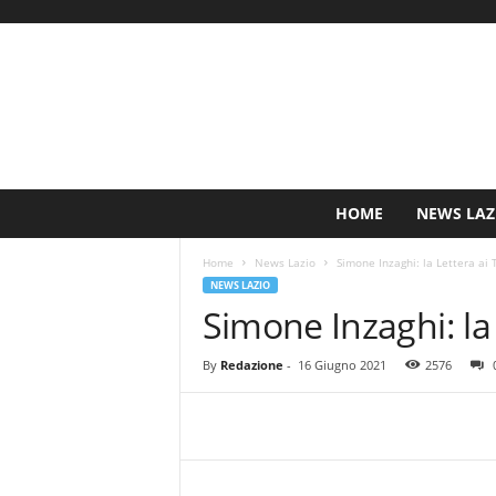
S
HOME
NEWS LAZ
i
n
Home
News Lazio
Simone Inzaghi: la Lettera ai T
c
NEWS LAZIO
e
Simone Inzaghi: la L
1
9
0
By
Redazione
-
16 Giugno 2021
2576
0
N
o
t
i