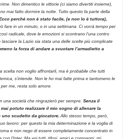
rime. Non dimentico le vittorie (ci siamo divertiti insieme),
o mai fatto dormire la notte. Tutto questo fa parte della
Ecco perché non è stato facile, (e non lo è tuttora),
ò fare in un minuto, o in una settimana. Ci vorrà tempo per
sì radicale, dove le emozioni si scontrano l’una contro
lasciare la Lazio sia stata una delle scelte più complicate
eno la forza di andare a svuotare l’armadietto a
 scelta non voglio affrontarli, ma è probabile che tutti
mica, s’intende. Non le ho mai fatte prima e tantomeno le
, per me, resta solo amore.
n una società che ringrazierò per sempre.
Senza il
 mai potuto realizzare il mio sogno di allenare la
o uno scudetto da giocatore.
Allo stesso tempo, però,
uo lavoro: per questo la mia determinazione e la voglia di
 Roma e non nego di essere completamente concentrato in
n l’Inter. Ma voi tutti, tifosi, amici e compagni, mi