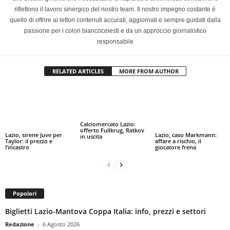
riflettono il lavoro sinergico del nostro team. Il nostro impegno costante è
quello di offrire ai lettori contenuti accurati, aggiornati e sempre guidati dalla
passione per i colori biancocelesti e da un approccio giornalistico
responsabile
RELATED ARTICLES
MORE FROM AUTHOR
Calciomercato Lazio:
offerto Fullkrug, Ratkov
Lazio, sirene Juve per
Lazio, caso Markmann:
in uscita
Taylor: il prezzo e
affare a rischio, il
l’incastro
giocatore frena
Popolari
Biglietti Lazio-Mantova Coppa Italia: info, prezzi e settori
Redazione
-
6 Agosto 2026