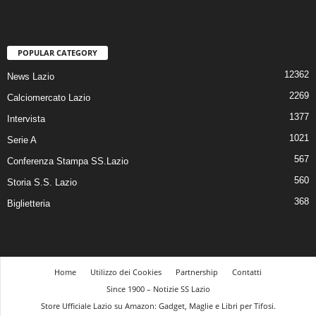
POPULAR CATEGORY
12362
News Lazio
2269
Calciomercato Lazio
1377
Intervista
1021
Serie A
567
Conferenza Stampa SS.Lazio
560
Storia S.S. Lazio
368
Biglietteria
Home
Utilizzo dei Cookies
Partnership
Contatti
Since 1900 – Notizie SS Lazio
Store Ufficiale Lazio su Amazon: Gadget, Maglie e Libri per Tifosi.