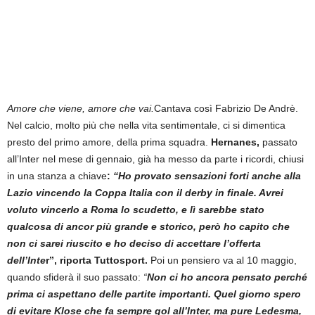
Amore che viene, amore che vai.
Cantava così Fabrizio De Andrè.
Nel calcio, molto più che nella vita sentimentale, ci si dimentica
presto del primo amore, della prima squadra.
Hernanes,
passato
all’Inter nel mese di gennaio, già ha messo da parte i ricordi, chiusi
in una stanza a chiave
:
“Ho provato sensazioni forti anche alla
Lazio vincendo la Coppa Italia con il derby in finale. Avrei
voluto vincerlo a Roma lo scudetto, e lì sarebbe stato
qualcosa di ancor più grande e storico, però ho capito che
non ci sarei riuscito e ho deciso di accettare l’offerta
dell’Inte
r”, riporta Tuttosport.
Poi un pensiero va al 10 maggio,
quando sfiderà il suo passato:
“
Non ci ho ancora pensato perché
prima ci aspettano delle partite importanti. Quel giorno spero
di evitare Klose che fa sempre gol all’Inter, ma pure Ledesma,