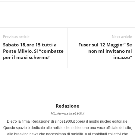
Previous article
Next article
Sabato 18,ore 15 tutti a
Fuser sul 12 Maggio:” Se
Ponte Milvio. Si “combatte
non mi invitano mi
per il maxi schermo”
incazzo”
Redazione
http://www.since1900.it
Dietro la firma 'Redazione' di since1900.it opera il nostro nucleo editoriale.
Questo spazio è dedicato alle notizie che richiedono una voce ufficiale del sito,
alle breaking news che necessitano di rapidità, o ai contributi collettivi che