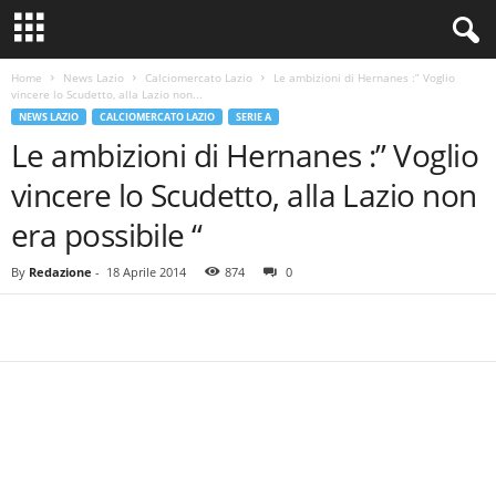
Home
News Lazio
Calciomercato Lazio
Le ambizioni di Hernanes :” Voglio
vincere lo Scudetto, alla Lazio non...
NEWS LAZIO
CALCIOMERCATO LAZIO
SERIE A
Le ambizioni di Hernanes :” Voglio
vincere lo Scudetto, alla Lazio non
era possibile “
By
Redazione
-
18 Aprile 2014
874
0