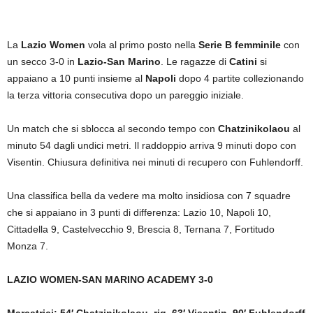
La
Lazio Women
vola al primo posto nella
Serie B femminile
con
un secco 3-0 in
Lazio-San Marino
. Le ragazze di
Catini
si
appaiano a 10 punti insieme al
Napoli
dopo 4 partite collezionando
la terza vittoria consecutiva dopo un pareggio iniziale.
Un match che si sblocca al secondo tempo con
Chatzinikolaou
al
minuto 54 dagli undici metri. Il raddoppio arriva 9 minuti dopo con
Visentin. Chiusura definitiva nei minuti di recupero con Fuhlendorff.
Una classifica bella da vedere ma molto insidiosa con 7 squadre
che si appaiano in 3 punti di differenza: Lazio 10, Napoli 10,
Cittadella 9, Castelvecchio 9, Brescia 8, Ternana 7, Fortitudo
Monza 7.
LAZIO WOMEN-SAN MARINO ACADEMY 3-0
Marcatrici: 54′ Chatzinikolaou, rig. 63′ Visentin, 90′ Fuhlendorff