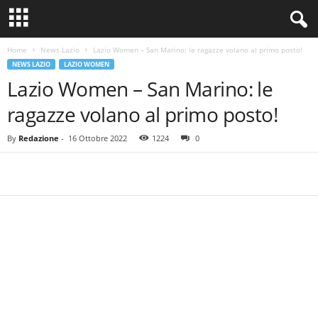
Home
News Lazio
Lazio Women – San Marino: le ragazze volano al primo posto!
NEWS LAZIO
LAZIO WOMEN
Lazio Women – San Marino: le
ragazze volano al primo posto!
By
Redazione
-
16 Ottobre 2022
1224
0