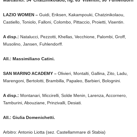
LAZIO WOMEN –
Guidi, Eriksen, Kakampouki, Chatzinikolaou,
Castiello, Toniolo, Falloni, Colombo, Pittaccio, Proietti, Visentin.
A disp.:
Natalucci, Pezzotti, Khellas, Vecchione, Palombi, Groff,
Musolino, Jansen, Fuhlendorff.
All.: Massimiliano Catini.
SAN MARINO ACADEMY –
Olivieri, Montalti, Gallina, Zito, Ladu,
Marengoni, Bertolotti, Brambilla, Papaleo, Barbieri, Bolognini.
A disp.:
Montanari, Miccirelli, Solde Menin, Larenza, Accornero,
Tamburini, Abouziane, Prinzivalli, Desiati.
All.: Giulia Domenichetti.
Arbitro: Antonio Liotta (sez. Castellammare di Stabia)