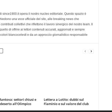
di since1900.it opera il nostro nucleo editoriale. Questo spazio è
chiedono una voce ufficiale del sito, alle breaking news che
contributi collettivi che riflettono il lavoro sinergico del nostro team. Il
ello di offrire ai lettori contenuti accurati, aggiornati e sempre
 colori biancocelesti e da un approccio giornalistico responsabile
antova: settori chiusi e
Lettera a Lotito: dubbi sul
 deserto all’Olimpico
Flaminio e sul valore del club