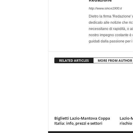
http://www.since1900.it
Dietro la firma 'Redazione' 
dedicato alle notizie che ri
necessitano di rapidità, o ai 
nostro impegno costante è qu
guidati dalla passione per i
RELATED ARTICLES
MORE FROM AUTHOR
Biglietti Lazio-Mantova Coppa
Lazio-M
Italia: info, prezzi e settori
rischio