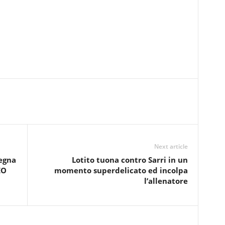
Next article
segna
Lotito tuona contro Sarri in un
EO
momento superdelicato ed incolpa
l’allenatore