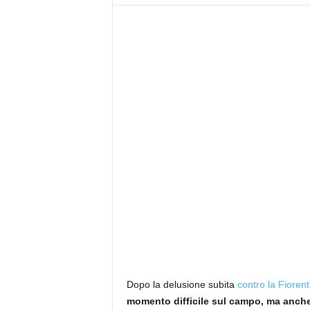
z
i
e
s
s
L
a
z
i
o
Dopo la delusione subita
contro la Fiorent
momento difficile sul campo, ma anche