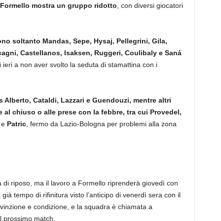
Formello mostra un gruppo ridotto
, con diversi giocatori
no soltanto Mandas, Sepe, Hysaj, Pellegrini, Gila,
gni, Castellanos, Isaksen, Ruggeri, Coulibaly e Saná
di ieri a non aver svolto la seduta di stamattina con i
s Alberto, Cataldi, Lazzari e Guendouzi, mentre altri
e al chiuso o alle prese con la febbre, tra cui Provedel,
) e
Patric
, fermo da Lazio-Bologna per problemi alla zona
di riposo, ma il lavoro a Formello riprenderà giovedì con
à tempo di rifinitura visto l’anticipo di venerdì sera con il
vinzione e condizione, e la squadra è chiamata a
il prossimo match.