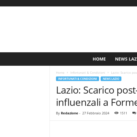
S
HOME
NEWS LAZ
i
n
Home
Infortunati & Condizioni
Lazio: Scarico po
c
INFORTUNATI & CONDIZIONI
NEWS LAZIO
e
Lazio: Scarico pos
1
9
influenzali a Forme
0
0
N
By
Redazione
-
27 Febbraio 2024
1511
o
t
i