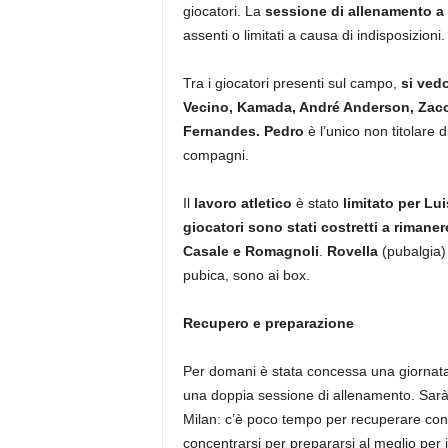
giocatori. La
sessione di allenamento a 
assenti o limitati a causa di indisposizioni.
Tra i giocatori presenti sul campo,
si vedo
Vecino, Kamada, André Anderson, Zacca
Fernandes.
Pedro
è l’unico non titolare 
compagni.
Il
lavoro atletico
è stato
limitato per Lui
giocatori sono stati costretti a rimaner
Casale e Romagnoli
.
Rovella
(pubalgia
pubica, sono ai box.
Recupero e preparazione
Per domani è stata concessa una giornata 
una doppia sessione di allenamento. Sarà gi
Milan: c’è poco tempo per recuperare con
concentrarsi per prepararsi al meglio per 