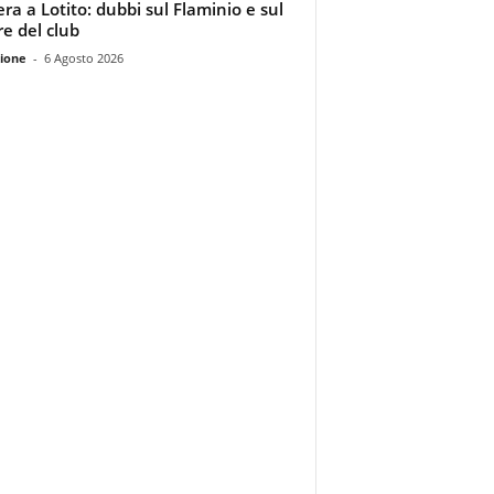
era a Lotito: dubbi sul Flaminio e sul
re del club
ione
-
6 Agosto 2026