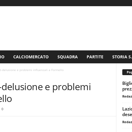
IO
CALCIOMERCATO
SQUADRA
PARTITE
STORIA S
st-delusione e problemi influenzali a Formello
Pop
Bigl
t-delusione e problemi
prezz
llo
Redaz
Lazi
0
dese
Redaz