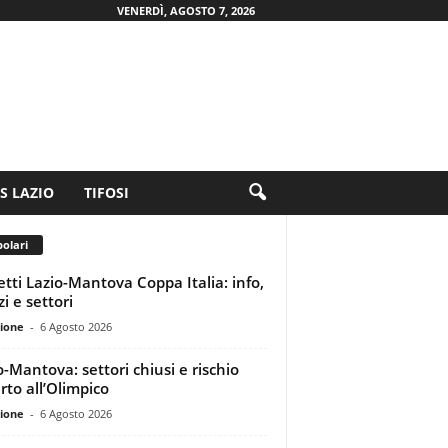
VENERDÌ, AGOSTO 7, 2026
.S LAZIO
TIFOSI
olari
ietti Lazio-Mantova Coppa Italia: info,
i e settori
ione
-
6 Agosto 2026
o-Mantova: settori chiusi e rischio
rto all’Olimpico
ione
-
6 Agosto 2026