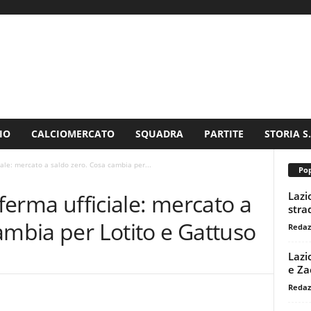
IO
CALCIOMERCATO
SQUADRA
PARTITE
STORIA S
ciale: mercato a saldo zero. Cosa cambia per...
Pop
Lazi
nferma ufficiale: mercato a
stra
ambia per Lotito e Gattuso
Redaz
Lazi
e Za
Redaz