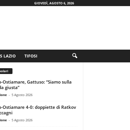
GIOVEDÌ, AGOSTO 6, 2026
.S LAZIO
TIFOSI
olari
o-Ostiamare, Gattuso: “Siamo sulla
da giusta”
ione
-
5 Agosto 2026
o-Ostiamare 4-0: doppiette di Ratkov
ccagni
ione
-
5 Agosto 2026