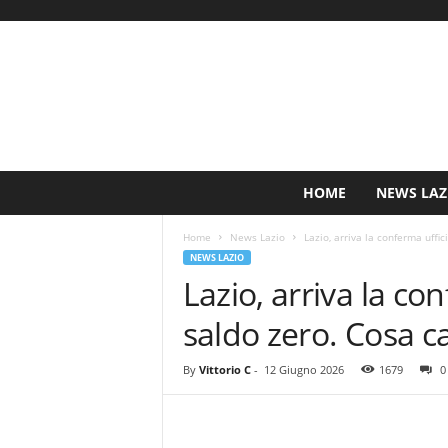
S
HOME
NEWS LAZ
i
n
Home
News Lazio
Lazio, arriva la conferma uffi
c
NEWS LAZIO
e
Lazio, arriva la co
1
9
saldo zero. Cosa c
0
0
N
By
Vittorio C
-
12 Giugno 2026
1679
0
o
t
i