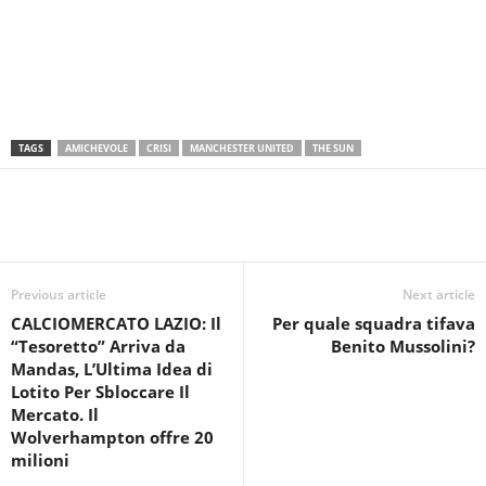
TAGS
AMICHEVOLE
CRISI
MANCHESTER UNITED
THE SUN
Previous article
Next article
CALCIOMERCATO LAZIO: Il
Per quale squadra tifava
“Tesoretto” Arriva da
Benito Mussolini?
Mandas, L’Ultima Idea di
Lotito Per Sbloccare Il
Mercato. Il
Wolverhampton offre 20
milioni