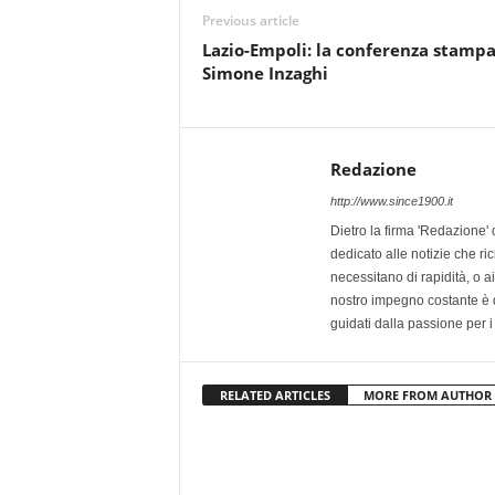
Previous article
Lazio-Empoli: la conferenza stampa
Simone Inzaghi
Redazione
http://www.since1900.it
Dietro la firma 'Redazione' 
dedicato alle notizie che ri
necessitano di rapidità, o ai 
nostro impegno costante è qu
guidati dalla passione per i
RELATED ARTICLES
MORE FROM AUTHOR