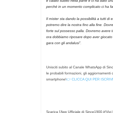
è calato subito nella parte e ci ha dato 
perché in un momento complicato ci ha f
Il mister sta dando la possibilità a tutti 
potremo dire la nostra fino alla fine. Dovr
forte sul possesso palla. Dovremo avere 
ora dobbiamo riposare dopo aver giocato ta
gara con gli andalusi”.
Unisciti subito al Canale WhatsApp di Since
le probabili formazioni, gli aggiornamenti
smartphone!
👉 CLICCA QUI PER ISCRIV
Scarica l'App Ufficiale di Since1900.it!Vivi