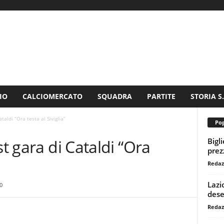
IO
CALCIOMERCATO
SQUADRA
PARTITE
STORIA S
taldi “Ora testa al Siviglia”
Pop
Bigl
st gara di Cataldi “Ora
prezz
Redaz
Lazi
0
dese
Redaz