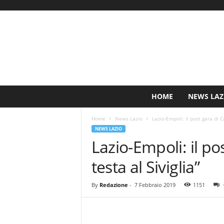
S
HOME
NEWS LAZ
i
n
Home
News Lazio
Lazio-Empoli: il post gara di Ca
c
NEWS LAZIO
e
Lazio-Empoli: il po
1
9
testa al Siviglia”
0
0
N
By
Redazione
-
7 Febbraio 2019
1151
o
t
i