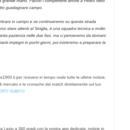
una grande mano. Faccio i complimenti anche a Pedro Neto
atto guadagnare campo.
di entrare in campo e se continueremo su questa strada
emo stare attenti al Siviglia, è una squadra tecnica e molto
tanta pazienza nelle due fasi, ma ci penseremo da domani:
nti impegni in pochi giorni, poi inizieremo a preparare la
1900.it per ricevere in tempo reale tutte le ultime notizie,
 di mercato e le cronache dei match direttamente sul tuo
ERTI SUBITO
 la Lazio a 360 gradi con la nostra app dedicata: notizie in