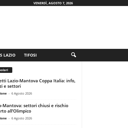
VENERDÌ, AGOSTO 7, 2026
.S LAZIO
TIFOSI
olari
ietti Lazio-Mantova Coppa Italia: info,
i e settori
ione
-
6 Agosto 2026
o-Mantova: settori chiusi e rischio
rto all’Olimpico
ione
-
6 Agosto 2026