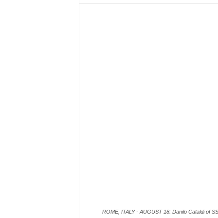
z
i
e
s
s
L
a
z
i
o
ROME, ITALY - AUGUST 18: Danilo Cataldi of SS L