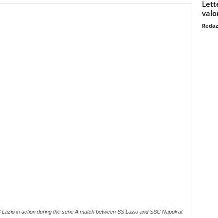
Lett
valo
Redaz
azio in action during the serie A match between SS Lazio and SSC Napoli at