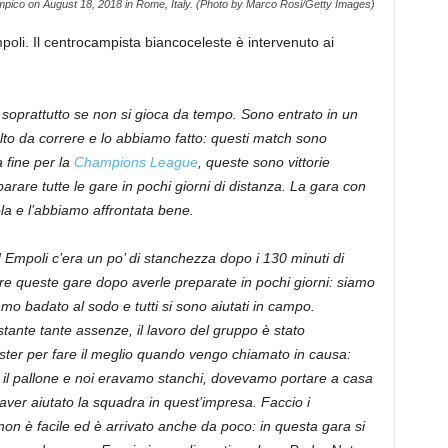
mpico on August 18, 2018 in Rome, Italy. (Photo by Marco Rosi/Getty Images)
mpoli. Il centrocampista biancoceleste è intervenuto ai
, soprattutto se non si gioca da tempo. Sono entrato in un
lto da correre e lo abbiamo fatto: questi match sono
a fine per la
Champions League
, queste sono vittorie
parare tutte le gare in pochi giorni di distanza. La gara con
ola e l’abbiamo affrontata bene.
Empoli c’era un po’ di stanchezza dopo i 130 minuti di
are queste gare dopo averle preparate in pochi giorni: siamo
iamo badato al sodo e tutti si sono aiutati in campo.
stante tante assenze, il lavoro del gruppo è stato
ster per fare il meglio quando vengo chiamato in causa:
 il pallone e noi eravamo stanchi, dovevamo portare a casa
 d’aver aiutato la squadra in quest’impresa. Faccio i
on è facile ed è arrivato anche da poco: in questa gara si