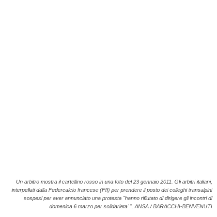
i
e
s
s
L
a
z
i
o
Un arbitro mostra il cartellino rosso in una foto del 23 gennaio 2011. Gli arbitri italiani,
interpellati dalla Federcalcio francese (Fff) per prendere il posto dei colleghi transalpini
sospesi per aver annunciato una protesta ''hanno rifiutato di dirigere gli incontri di
domenica 6 marzo per solidarieta' ''. ANSA / BARACCHI-BENVENUTI