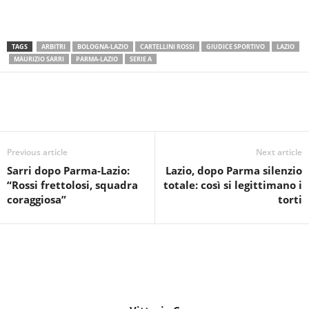
TAGS
ARBITRI
BOLOGNA-LAZIO
CARTELLINI ROSSI
GIUDICE SPORTIVO
LAZIO
MAURIZIO SARRI
PARMA-LAZIO
SERIE A
Previous article
Next article
Sarri dopo Parma-Lazio:
Lazio, dopo Parma silenzio
“Rossi frettolosi, squadra
totale: così si legittimano i
coraggiosa”
torti