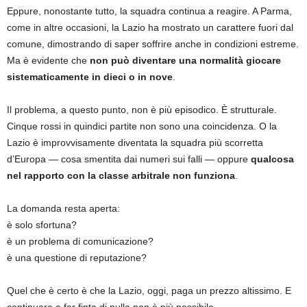
Eppure, nonostante tutto, la squadra continua a reagire. A Parma,
come in altre occasioni, la Lazio ha mostrato un carattere fuori dal
comune, dimostrando di saper soffrire anche in condizioni estreme.
Ma è evidente che
non può diventare una normalità giocare
sistematicamente in dieci o in nove
.
Il problema, a questo punto, non è più episodico. È strutturale.
Cinque rossi in quindici partite non sono una coincidenza. O la
Lazio è improvvisamente diventata la squadra più scorretta
d’Europa — cosa smentita dai numeri sui falli — oppure
qualcosa
nel rapporto con la classe arbitrale non funziona
.
La domanda resta aperta:
è solo sfortuna?
è un problema di comunicazione?
è una questione di reputazione?
Quel che è certo è che la Lazio, oggi, paga un prezzo altissimo. E
continuare a far finta di nulla non è più possibile.