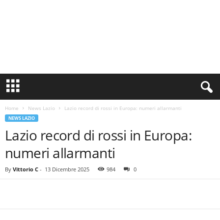
S
i
n
Home
News Lazio
Lazio record di rossi in Europa: numeri allarmanti
c
NEWS LAZIO
e
Lazio record di rossi in Europa:
1
9
numeri allarmanti
0
0
By
Vittorio C
-
13 Dicembre 2025
984
0
N
o
t
i
z