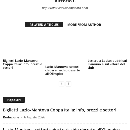
Vittorio C
http://www.vittoriocampanile.com
RELATED ARTICLES
MORE FROM AUTHOR
Biglietti Lazio-Mantova
Lettera a Lotito: dubbi sul
Coppa Italia: info, prezzi e
Flaminio e sul valore del
Lazio-Mantova: settori
settori
club
chiusi e rischio deserto
all’Olimpico
Popolari
Biglietti Lazio-Mantova Coppa Italia: info, prezzi e settori
Redazione
-
6 Agosto 2026
Lazio-Mantova: settori chiusi e rischio deserto all’Olimpico