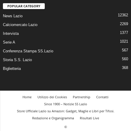
POPULAR CATEGORY
12362
News Lazio
2269
Calciomercato Lazio
1377
Intervista
1021
Serie A
567
Conferenza Stampa SS.Lazio
560
Storia S.S. Lazio
368
Biglietteria
Home
Utilizzo dei Cookies
Partnership
Contatti
Since 1900 – Notizie SS Lazio
Store Ufficiale Lazio su Amazon: Gadget, Maglie e Libri per Tifosi.
Redazione e Organigramma
Risultati Live
©