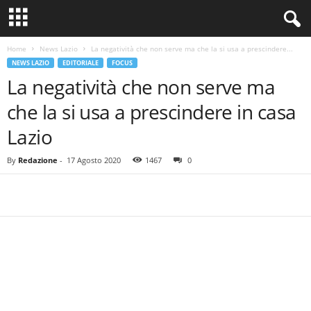
Home
News Lazio
La negatività che non serve ma che la si usa a prescindere...
NEWS LAZIO
EDITORIALE
FOCUS
La negatività che non serve ma
che la si usa a prescindere in casa
Lazio
By
Redazione
-
17 Agosto 2020
1467
0