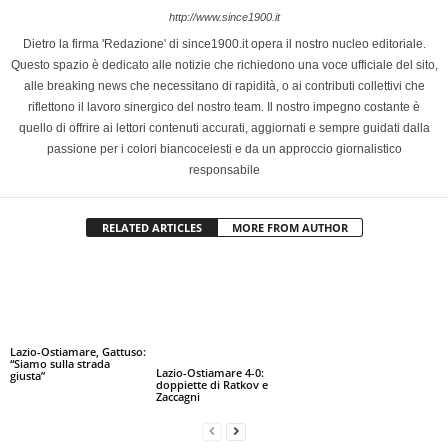
http://www.since1900.it
Dietro la firma 'Redazione' di since1900.it opera il nostro nucleo editoriale.
Questo spazio è dedicato alle notizie che richiedono una voce ufficiale del sito,
alle breaking news che necessitano di rapidità, o ai contributi collettivi che
riflettono il lavoro sinergico del nostro team. Il nostro impegno costante è
quello di offrire ai lettori contenuti accurati, aggiornati e sempre guidati dalla
passione per i colori biancocelesti e da un approccio giornalistico
responsabile
RELATED ARTICLES
MORE FROM AUTHOR
Lazio-Ostiamare, Gattuso:
“Siamo sulla strada
Lazio-Ostiamare 4-0:
giusta”
doppiette di Ratkov e
Zaccagni