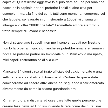
capitale? Quest’ultimo aggettivo lo si può dare ad una persona che
nasce nella capitale per poi preferire i soldi di altre città per
esempio… ma alla fine dei conti, tutti sono mercenari compreso voi
che leggete: se lavorate in un ristorante a 1000€, vi chiama un
albergo e vi offre 2000€ che fate? Promettete amore eterno? Si
tratta sempre di Lavoro e necessità.
Non ci strappiamo i capelli, non me li sono strappati per
Nesta
e
non lo farò per altri giocatori anche se potrebbe rimanere l’amaro in
bocca se potesse partire un
Immobile
o un
Milinkovic
ma ripeto, i
miei capelli resteranno saldi alla cute.
Mancano 14 giorni circa all’inizio ufficiale del calciomercato e una
settimana scarsa al ritiro di
Auronzo di Cadore
. In quelle date
cominceremo ad essere attivi anche noi seguendo il calciomercato
diversamente da come lo stiamo guardando ora.
Rimarremo ora in disparte ad osservare tutte quelle persone che
creano fake news ad Hoc smuovendo la rete come dei burattinai